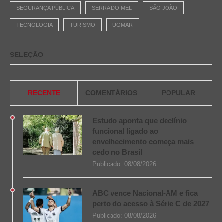
SEGURANÇA PÚBLICA
SERRA DO MEL
SÃO JOÃO
TECNOLOGIA
TURISMO
UGMAR
SELEÇÃO
RECENTE
COMENTÁRIOS
POPULAR
Estudo aponta que declínio
funcional ligado ao
envelhecimento começa mais
cedo no Brasil
Publicado:
08/08/2026
ABC vence Nacional-AM e fica
perto do acesso à Série C de 2027
Publicado:
08/08/2026