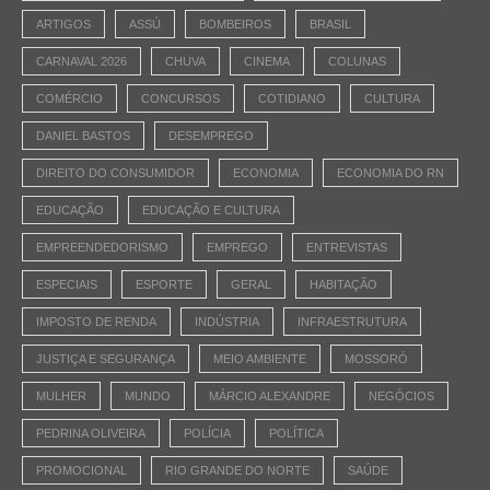
ARTIGOS
ASSÚ
BOMBEIROS
BRASIL
CARNAVAL 2026
CHUVA
CINEMA
COLUNAS
COMÉRCIO
CONCURSOS
COTIDIANO
CULTURA
DANIEL BASTOS
DESEMPREGO
DIREITO DO CONSUMIDOR
ECONOMIA
ECONOMIA DO RN
EDUCAÇÃO
EDUCAÇÃO E CULTURA
EMPREENDEDORISMO
EMPREGO
ENTREVISTAS
ESPECIAIS
ESPORTE
GERAL
HABITAÇÃO
IMPOSTO DE RENDA
INDÚSTRIA
INFRAESTRUTURA
JUSTIÇA E SEGURANÇA
MEIO AMBIENTE
MOSSORÓ
MULHER
MUNDO
MÁRCIO ALEXANDRE
NEGÓCIOS
PEDRINA OLIVEIRA
POLÍCIA
POLÍTICA
PROMOCIONAL
RIO GRANDE DO NORTE
SAÚDE