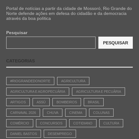
Portal de notícias a partir da cidade de Mossoró, Rio Grande do
Norte defende ações em defesa do cidadão e da democracia
através da boa política
Pesquisar
PESQUISAR
CATEGORIAS
#RIOGRANDEDONORTE
AGRICULTURA
AGRICULTURA E AGROPECUÁRIA
AGRICULTURA E PECUÁRIA
ARTIGOS
ASSÚ
BOMBEIROS
BRASIL
CARNAVAL 2026
CHUVA
CINEMA
COLUNAS
COMÉRCIO
CONCURSOS
COTIDIANO
CULTURA
DANIEL BASTOS
DESEMPREGO