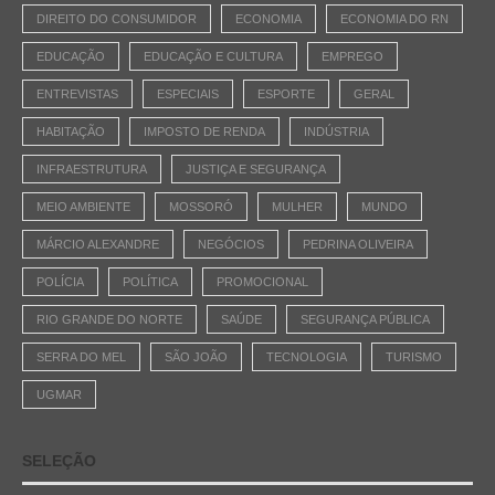
DIREITO DO CONSUMIDOR
ECONOMIA
ECONOMIA DO RN
EDUCAÇÃO
EDUCAÇÃO E CULTURA
EMPREGO
ENTREVISTAS
ESPECIAIS
ESPORTE
GERAL
HABITAÇÃO
IMPOSTO DE RENDA
INDÚSTRIA
INFRAESTRUTURA
JUSTIÇA E SEGURANÇA
MEIO AMBIENTE
MOSSORÓ
MULHER
MUNDO
MÁRCIO ALEXANDRE
NEGÓCIOS
PEDRINA OLIVEIRA
POLÍCIA
POLÍTICA
PROMOCIONAL
RIO GRANDE DO NORTE
SAÚDE
SEGURANÇA PÚBLICA
SERRA DO MEL
SÃO JOÃO
TECNOLOGIA
TURISMO
UGMAR
SELEÇÃO