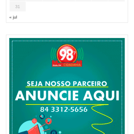
31
« jul