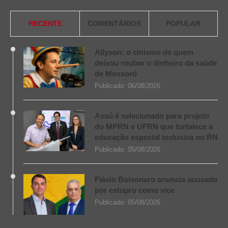
RECENTE
COMENTÁRIOS
POPULAR
Allyson: o cinismo de quem
deixou roubar o dinheiro da saúde
de Mossoró
Publicado:
06/08/2026
Assú é selecionado para projeto
do MPRN e UFRN que fortalece a
educação especial inclusiva no RN
Publicado:
05/08/2026
Flávio Bolsonaro anuncia acusado
por estupro como vice
Publicado:
05/08/2026