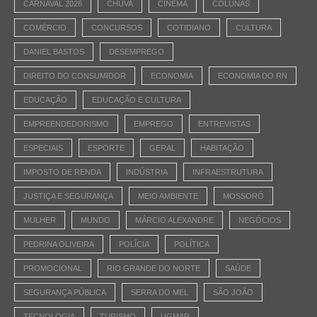
CARNAVAL 2026
CHUVA
CINEMA
COLUNAS
COMÉRCIO
CONCURSOS
COTIDIANO
CULTURA
DANIEL BASTOS
DESEMPREGO
DIREITO DO CONSUMIDOR
ECONOMIA
ECONOMIA DO RN
EDUCAÇÃO
EDUCAÇÃO E CULTURA
EMPREENDEDORISMO
EMPREGO
ENTREVISTAS
ESPECIAIS
ESPORTE
GERAL
HABITAÇÃO
IMPOSTO DE RENDA
INDÚSTRIA
INFRAESTRUTURA
JUSTIÇA E SEGURANÇA
MEIO AMBIENTE
MOSSORÓ
MULHER
MUNDO
MÁRCIO ALEXANDRE
NEGÓCIOS
PEDRINA OLIVEIRA
POLÍCIA
POLÍTICA
PROMOCIONAL
RIO GRANDE DO NORTE
SAÚDE
SEGURANÇA PÚBLICA
SERRA DO MEL
SÃO JOÃO
TECNOLOGIA
TURISMO
UGMAR