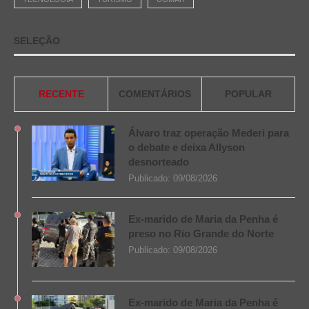
SELEÇÃO
RECENTE
COMENTÁRIOS
POPULAR
Álvaro traz operação Mederi para
o debate e deixa Allyson
desnorteado
Publicado:
09/08/2026
Ex-marido de Maria da Penha é
preso no Rio Grande do Norte
Publicado:
09/08/2026
Ex-marido de Maria da Penha é