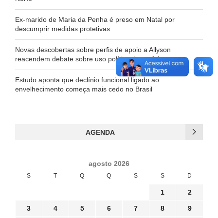
Ex-marido de Maria da Penha é preso em Natal por
descumprir medidas protetivas
Novas descobertas sobre perfis de apoio a Allyson
reacendem debate sobre uso político da prefeitura
Estudo aponta que declínio funcional ligado ao
envelhecimento começa mais cedo no Brasil
AGENDA
agosto 2026
S
T
Q
Q
S
S
D
1
2
3
4
5
6
7
8
9