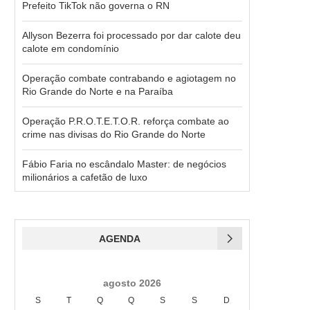
Prefeito TikTok não governa o RN
Allyson Bezerra foi processado por dar calote deu
calote em condomínio
Operação combate contrabando e agiotagem no
Rio Grande do Norte e na Paraíba
Operação P.R.O.T.E.T.O.R. reforça combate ao
crime nas divisas do Rio Grande do Norte
Fábio Faria no escândalo Master: de negócios
milionários a cafetão de luxo
AGENDA
agosto 2026
S
T
Q
Q
S
S
D