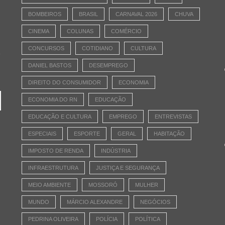
BOMBEIROS
BRASIL
CARNAVAL 2026
CHUVA
CINEMA
COLUNAS
COMÉRCIO
CONCURSOS
COTIDIANO
CULTURA
e
DANIEL BASTOS
DESEMPREGO
DIREITO DO CONSUMIDOR
ECONOMIA
ECONOMIA DO RN
EDUCAÇÃO
EDUCAÇÃO E CULTURA
EMPREGO
ENTREVISTAS
ESPECIAIS
ESPORTE
GERAL
HABITAÇÃO
IMPOSTO DE RENDA
INDÚSTRIA
INFRAESTRUTURA
JUSTIÇA E SEGURANÇA
MEIO AMBIENTE
MOSSORÓ
MULHER
MUNDO
MÁRCIO ALEXANDRE
NEGÓCIOS
PEDRINA OLIVEIRA
POLÍCIA
POLÍTICA