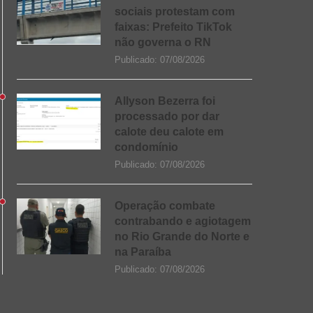
sociais protestam com
faixas: Prefeito TikTok
não governa o RN
Publicado:
07/08/2026
Allyson Bezerra foi
processado por dar
calote deu calote em
condomínio
Publicado:
07/08/2026
Operação combate
contrabando e agiotagem
no Rio Grande do Norte e
na Paraíba
Publicado:
07/08/2026