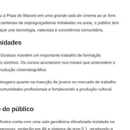
ou a Praia do Maceió em uma grande sala de cinema ao ar livre.
centenas de espreguiçadeiras instaladas na areia, o público tem
que une tecnologia, natureza e convivência comunitária.
nidades
 Gostoso mantém um importante trabalho de formação
pios vizinhos. Os cursos acontecem nos meses que antecedem o
produção cinematográfica.
metragens quanto na inserção de jovens no mercado de trabalho
portunidades profissionais e fortalecendo a produção cultural
 do público
 Mostra conta com uma sala geodésica climatizada instalada na
 pessoas, projeção em 4K e sistema de som 5.1, recebendo a