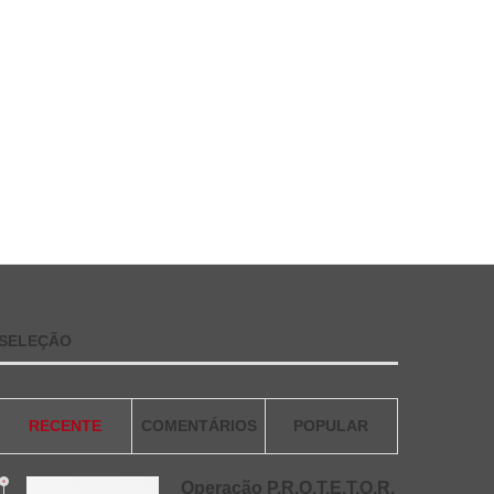
SELEÇÃO
RECENTE
COMENTÁRIOS
POPULAR
Operação P.R.O.T.E.T.O.R.