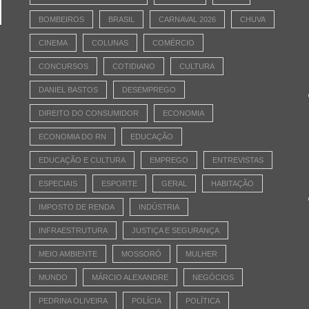
BOMBEIROS
BRASIL
CARNAVAL 2026
CHUVA
CINEMA
COLUNAS
COMÉRCIO
CONCURSOS
COTIDIANO
CULTURA
DANIEL BASTOS
DESEMPREGO
DIREITO DO CONSUMIDOR
ECONOMIA
ECONOMIA DO RN
EDUCAÇÃO
EDUCAÇÃO E CULTURA
EMPREGO
ENTREVISTAS
ESPECIAIS
ESPORTE
GERAL
HABITAÇÃO
IMPOSTO DE RENDA
INDÚSTRIA
INFRAESTRUTURA
JUSTIÇA E SEGURANÇA
MEIO AMBIENTE
MOSSORÓ
MULHER
MUNDO
MÁRCIO ALEXANDRE
NEGÓCIOS
PEDRINA OLIVEIRA
POLÍCIA
POLÍTICA