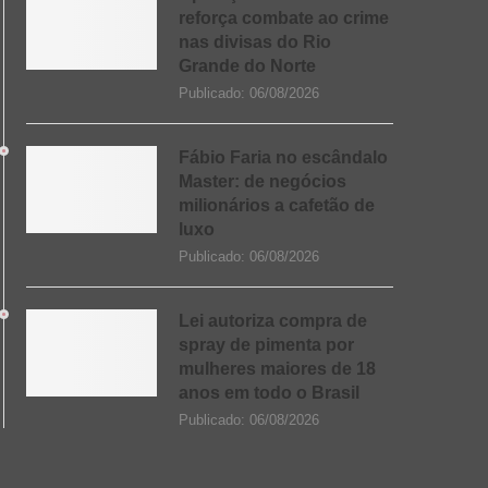
reforça combate ao crime
nas divisas do Rio
Grande do Norte
Publicado:
06/08/2026
Fábio Faria no escândalo
Master: de negócios
milionários a cafetão de
luxo
Publicado:
06/08/2026
Lei autoriza compra de
spray de pimenta por
mulheres maiores de 18
anos em todo o Brasil
Publicado:
06/08/2026