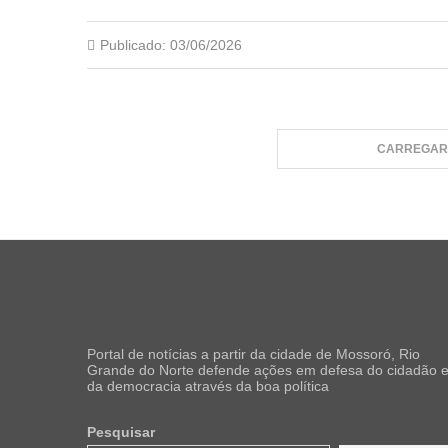
Publicado:
03/06/2026
CARREGAR 
Portal de notícias a partir da cidade de Mossoró, Rio
Grande do Norte defende ações em defesa do cidadão 
da democracia através da boa política
Pesquisar