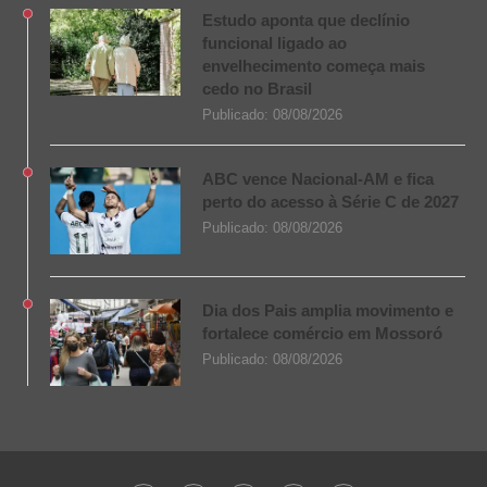
Estudo aponta que declínio
funcional ligado ao
envelhecimento começa mais
cedo no Brasil
Publicado:
08/08/2026
ABC vence Nacional-AM e fica
perto do acesso à Série C de 2027
Publicado:
08/08/2026
Dia dos Pais amplia movimento e
fortalece comércio em Mossoró
Publicado:
08/08/2026