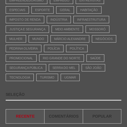
EMPREENDEDORISMO
EMPREGO
ENTREVISTAS
ESPECIAIS
ESPORTE
GERAL
HABITAÇÃO
IMPOSTO DE RENDA
INDÚSTRIA
INFRAESTRUTURA
JUSTIÇA E SEGURANÇA
MEIO AMBIENTE
MOSSORÓ
MULHER
MUNDO
MÁRCIO ALEXANDRE
NEGÓCIOS
PEDRINA OLIVEIRA
POLÍCIA
POLÍTICA
PROMOCIONAL
RIO GRANDE DO NORTE
SAÚDE
SEGURANÇA PÚBLICA
SERRA DO MEL
SÃO JOÃO
TECNOLOGIA
TURISMO
UGMAR
SELEÇÃO
RECENTE
COMENTÁRIOS
POPULAR