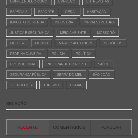
EMPREENDEDORISMO
EMPREGO
ENTREVISTAS
ESPECIAIS
ESPORTE
GERAL
HABITAÇÃO
IMPOSTO DE RENDA
INDÚSTRIA
INFRAESTRUTURA
JUSTIÇA E SEGURANÇA
MEIO AMBIENTE
MOSSORÓ
MULHER
MUNDO
MÁRCIO ALEXANDRE
NEGÓCIOS
PEDRINA OLIVEIRA
POLÍCIA
POLÍTICA
PROMOCIONAL
RIO GRANDE DO NORTE
SAÚDE
SEGURANÇA PÚBLICA
SERRA DO MEL
SÃO JOÃO
TECNOLOGIA
TURISMO
UGMAR
SELEÇÃO
RECENTE
COMENTÁRIOS
POPULAR