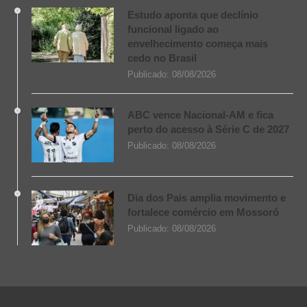
Estudo aponta que declínio
funcional ligado ao
envelhecimento começa mais
cedo no Brasil
Publicado:
08/08/2026
ABC vence Nacional-AM e fica
perto do acesso à Série C de 2027
Publicado:
08/08/2026
Dia dos Pais amplia movimento e
fortalece comércio em Mossoró
Publicado:
08/08/2026