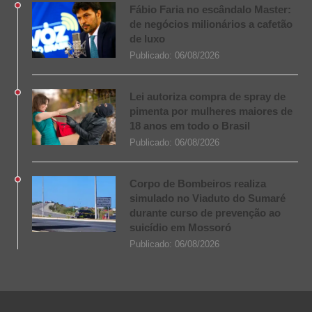
Fábio Faria no escândalo Master:
de negócios milionários a cafetão
de luxo
Publicado:
06/08/2026
Lei autoriza compra de spray de
pimenta por mulheres maiores de
18 anos em todo o Brasil
Publicado:
06/08/2026
Corpo de Bombeiros realiza
simulado no Viaduto do Sumaré
durante curso de prevenção ao
suicídio em Mossoró
Publicado:
06/08/2026