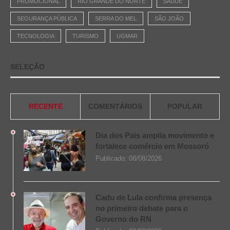
PROMOCIONAL
RIO GRANDE DO NORTE
SAÚDE
SEGURANÇA PÚBLICA
SERRA DO MEL
SÃO JOÃO
TECNOLOGIA
TURISMO
UGMAR
SELEÇÃO
RECENTE
COMENTÁRIOS
POPULAR
Dia dos Pais amplia movimento e
fortalece comércio em Mossoró
Publicado:
08/08/2026
Cadu de Lula confirma presença
no primeiro debate para o
Governo do RN