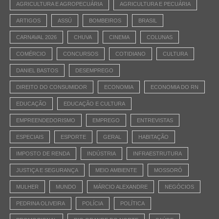
AGRICULTURA E AGROPECUÁRIA
AGRICULTURA E PECUÁRIA
ARTIGOS
ASSÚ
BOMBEIROS
BRASIL
CARNAVAL 2026
CHUVA
CINEMA
COLUNAS
COMÉRCIO
CONCURSOS
COTIDIANO
CULTURA
DANIEL BASTOS
DESEMPREGO
DIREITO DO CONSUMIDOR
ECONOMIA
ECONOMIA DO RN
EDUCAÇÃO
EDUCAÇÃO E CULTURA
EMPREENDEDORISMO
EMPREGO
ENTREVISTAS
ESPECIAIS
ESPORTE
GERAL
HABITAÇÃO
IMPOSTO DE RENDA
INDÚSTRIA
INFRAESTRUTURA
JUSTIÇA E SEGURANÇA
MEIO AMBIENTE
MOSSORÓ
MULHER
MUNDO
MÁRCIO ALEXANDRE
NEGÓCIOS
PEDRINA OLIVEIRA
POLÍCIA
POLÍTICA