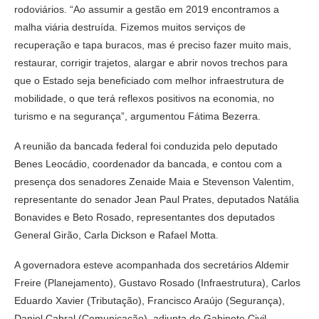
rodoviários. “Ao assumir a gestão em 2019 encontramos a
malha viária destruída. Fizemos muitos serviços de
recuperação e tapa buracos, mas é preciso fazer muito mais,
restaurar, corrigir trajetos, alargar e abrir novos trechos para
que o Estado seja beneficiado com melhor infraestrutura de
mobilidade, o que terá reflexos positivos na economia, no
turismo e na segurança”, argumentou Fátima Bezerra.
A reunião da bancada federal foi conduzida pelo deputado
Benes Leocádio, coordenador da bancada, e contou com a
presença dos senadores Zenaide Maia e Stevenson Valentim,
representante do senador Jean Paul Prates, deputados Natália
Bonavides e Beto Rosado, representantes dos deputados
General Girão, Carla Dickson e Rafael Motta.
A governadora esteve acompanhada dos secretários Aldemir
Freire (Planejamento), Gustavo Rosado (Infraestrutura), Carlos
Eduardo Xavier (Tributação), Francisco Araújo (Segurança),
Daniel Cabral (Comunicação), adjunta do Gabinete Civil,