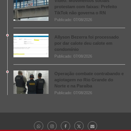
Vídeo: Movimentos sociais
protestam com faixas: Prefeito
TikTok não governa o RN
Publicado:
07/08/2026
Allyson Bezerra foi processado
por dar calote deu calote em
condomínio
Publicado:
07/08/2026
Operação combate contrabando e
agiotagem no Rio Grande do
Norte e na Paraíba
Publicado:
07/08/2026