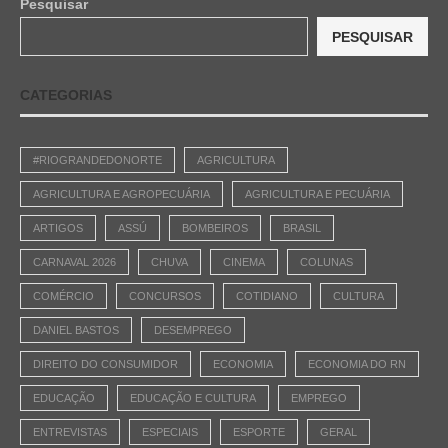
Pesquisar
PESQUISAR
CATEGORIAS
#RIOGRANDEDONORTE
AGRICULTURA
AGRICULTURA E AGROPECUÁRIA
AGRICULTURA E PECUÁRIA
ARTIGOS
ASSÚ
BOMBEIROS
BRASIL
CARNAVAL 2026
CHUVA
CINEMA
COLUNAS
COMÉRCIO
CONCURSOS
COTIDIANO
CULTURA
DANIEL BASTOS
DESEMPREGO
DIREITO DO CONSUMIDOR
ECONOMIA
ECONOMIA DO RN
EDUCAÇÃO
EDUCAÇÃO E CULTURA
EMPREGO
ENTREVISTAS
ESPECIAIS
ESPORTE
GERAL