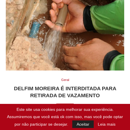
Geral
DELFIM MOREIRA É INTERDITADA PARA
RETIRADA DE VAZAMENTO
Este site usa cookies para melhorar sua experiência.
A rua Delfim Moreira, nas proximidades com a rua Jeremias da
Assumiremos que você está ok com isso, mas você pode optar
Rocha, em Mossoró, será interditada na manhã desta terça-
por não participar se desejar.
Aceitar
Leia mais
feira, 21/9, para retirada de vazamento na via, pela Companhia