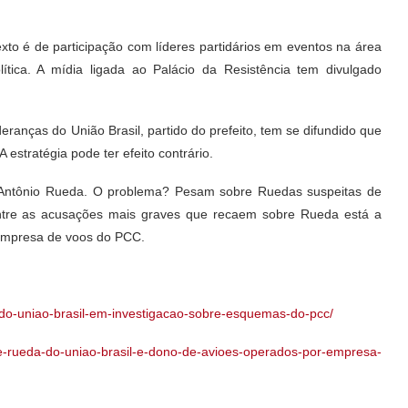
xto é de participação com líderes partidários em eventos na área
lítica. A mídia ligada ao Palácio da Resistência tem divulgado
deranças do União Brasil, partido do prefeito, tem se difundido que
estratégia pode ter efeito contrário.
e, Antônio Rueda. O problema? Pesam sobre Ruedas suspeitas de
ntre as acusações mais graves que recaem sobre Rueda está a
 empresa de voos do PCC.
te-do-uniao-brasil-em-investigacao-sobre-esquemas-do-pcc/
que-rueda-do-uniao-brasil-e-dono-de-avioes-operados-por-empresa-