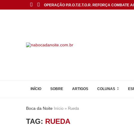
OPERAÇÃO P.R.O.T.E.T.O.R. REFORÇA COMBATE AO
INÍCIO
SOBRE
ARTIGOS
COLUNAS
ES
Boca da Noite
Início
»
Rueda
TAG:
RUEDA