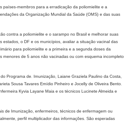
 países-membros para a erradicação da poliomielite e a
mendações da Organização Mundial da Saúde (OMS) e das suas
ção contra a poliomielite e o sarampo no Brasil e melhorar suas
 estados, o DF e os municípios, avaliar a situação vacinal das
ário para poliomielite e a primeira e a segunda doses da
nças menores de 5 anos não vacinadas ou com esquema incompleto
 do Programa de. Imunização, Laiane Graziela Paulino da Costa,
ieta Sousa Tavares Emídio Pinheiro e Jocelly de Oliveira Bento.
nfermeira Kyvia Layane Maia e os técnicos Lucinete Almeida e
ais de Imunização, enfermeiros, técnicos de enfermagem ou
lmente, perfil multiplicador das informações. São esperadas