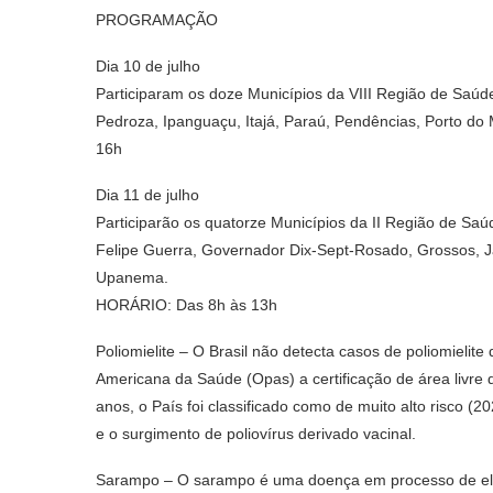
PROGRAMAÇÃO
Dia 10 de julho
Participaram os doze Municípios da VIII Região de Saúd
Pedroza, Ipanguaçu, Itajá, Paraú, Pendências, Porto d
16h
Dia 11 de julho
Participarão os quatorze Municípios da II Região de Sa
Felipe Guerra, Governador Dix-Sept-Rosado, Grossos, Ja
Upanema.
HORÁRIO: Das 8h às 13h
Poliomielite – O Brasil não detecta casos de poliomieli
Americana da Saúde (Opas) a certificação de área livre 
anos, o País foi classificado como de muito alto risco (2
e o surgimento de poliovírus derivado vacinal.
Sarampo – O sarampo é uma doença em processo de elimi