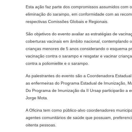
Esta ação faz parte dos compromissos assumidos com os
eliminação do sarampo, em conformidade com as reco
respectivas Comissões Globais e Regionais.
São objetivos do evento avaliar as estratégias de vacina
coberturas vacinais em âmbito nacional, contemplando os
crianças menores de 5 anos considerando o esquema prim
vacinação contra o sarampo e resgatar e vacinar cria
contra a poliomielite e o sarampo.
As palestrantes do evento são a Coordenadora Estadual
as enfermeiras do Programa Estadual de Imunização, Mar
Do Programa de Imunização da II Ursap participarão a e
Jorge Mota.
A Oficina tem como público-alvo coordenadores municip
agentes comunitários de saúde que possuam, preferencia
oitenta pessoas.