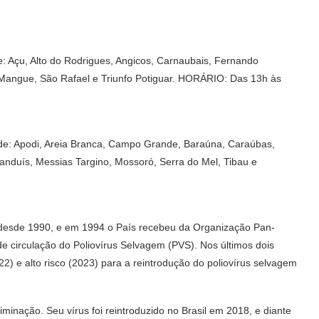
e: Açu, Alto do Rodrigues, Angicos, Carnaubais, Fernando
o Mangue, São Rafael e Triunfo Potiguar. HORÁRIO: Das 13h às
úde: Apodi, Areia Branca, Campo Grande, Baraúna, Caraúbas,
nduís, Messias Targino, Mossoró, Serra do Mel, Tibau e
te desde 1990, e em 1994 o País recebeu da Organização Pan-
de circulação do Poliovírus Selvagem (PVS). Nos últimos dois
022) e alto risco (2023) para a reintrodução do poliovírus selvagem
nação. Seu vírus foi reintroduzido no Brasil em 2018, e diante