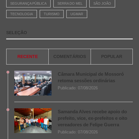
SEGURANÇA PÚBLICA
SERRA DO MEL
SÃO JOÃO
TECNOLOGIA
TURISMO
UGMAR
SELEÇÃO
RECENTE
COMENTÁRIOS
POPULAR
Câmara Municipal de Mossoró
retoma sessões ordinárias
Publicado:
07/08/2026
Samanda Alves recebe apoio do
prefeito, vice, ex-prefeitos e oito
vereadores de Felipe Guerra
Publicado:
07/08/2026