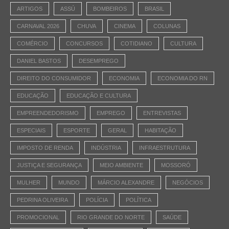
ARTIGOS
ASSÚ
BOMBEIROS
BRASIL
CARNAVAL 2026
CHUVA
CINEMA
COLUNAS
COMÉRCIO
CONCURSOS
COTIDIANO
CULTURA
DANIEL BASTOS
DESEMPREGO
DIREITO DO CONSUMIDOR
ECONOMIA
ECONOMIA DO RN
EDUCAÇÃO
EDUCAÇÃO E CULTURA
EMPREENDEDORISMO
EMPREGO
ENTREVISTAS
ESPECIAIS
ESPORTE
GERAL
HABITAÇÃO
IMPOSTO DE RENDA
INDÚSTRIA
INFRAESTRUTURA
JUSTIÇA E SEGURANÇA
MEIO AMBIENTE
MOSSORÓ
MULHER
MUNDO
MÁRCIO ALEXANDRE
NEGÓCIOS
PEDRINA OLIVEIRA
POLÍCIA
POLÍTICA
PROMOCIONAL
RIO GRANDE DO NORTE
SAÚDE