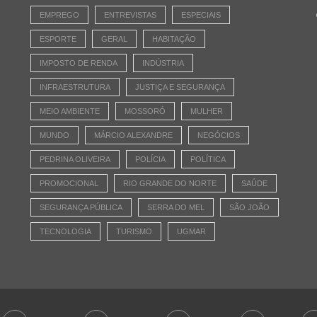
EMPREGO
ENTREVISTAS
ESPECIAIS
ESPORTE
GERAL
HABITAÇÃO
IMPOSTO DE RENDA
INDÚSTRIA
INFRAESTRUTURA
JUSTIÇA E SEGURANÇA
MEIO AMBIENTE
MOSSORÓ
MULHER
MUNDO
MÁRCIO ALEXANDRE
NEGÓCIOS
PEDRINA OLIVEIRA
POLÍCIA
POLÍTICA
PROMOCIONAL
RIO GRANDE DO NORTE
SAÚDE
SEGURANÇA PÚBLICA
SERRA DO MEL
SÃO JOÃO
TECNOLOGIA
TURISMO
UGMAR