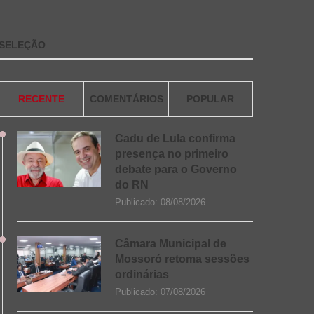
SELEÇÃO
RECENTE
COMENTÁRIOS
POPULAR
Cadu de Lula confirma
presença no primeiro
debate para o Governo
do RN
Publicado:
08/08/2026
Câmara Municipal de
Mossoró retoma sessões
ordinárias
Publicado:
07/08/2026