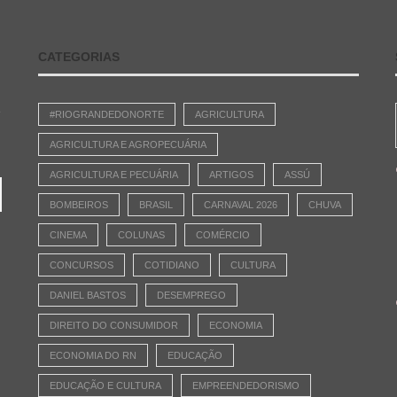
CATEGORIAS
e
#RIOGRANDEDONORTE
AGRICULTURA
AGRICULTURA E AGROPECUÁRIA
AGRICULTURA E PECUÁRIA
ARTIGOS
ASSÚ
BOMBEIROS
BRASIL
CARNAVAL 2026
CHUVA
CINEMA
COLUNAS
COMÉRCIO
CONCURSOS
COTIDIANO
CULTURA
DANIEL BASTOS
DESEMPREGO
DIREITO DO CONSUMIDOR
ECONOMIA
ECONOMIA DO RN
EDUCAÇÃO
EDUCAÇÃO E CULTURA
EMPREENDEDORISMO