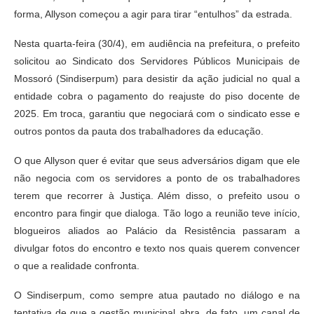
forma, Allyson começou a agir para tirar “entulhos” da estrada.
Nesta quarta-feira (30/4), em audiência na prefeitura, o prefeito
solicitou ao Sindicato dos Servidores Públicos Municipais de
Mossoró (Sindiserpum) para desistir da ação judicial no qual a
entidade cobra o pagamento do reajuste do piso docente de
2025. Em troca, garantiu que negociará com o sindicato esse e
outros pontos da pauta dos trabalhadores da educação.
O que Allyson quer é evitar que seus adversários digam que ele
não negocia com os servidores a ponto de os trabalhadores
terem que recorrer à Justiça. Além disso, o prefeito usou o
encontro para fingir que dialoga. Tão logo a reunião teve início,
blogueiros aliados ao Palácio da Resistência passaram a
divulgar fotos do encontro e texto nos quais querem convencer
o que a realidade confronta.
O Sindiserpum, como sempre atua pautado no diálogo e na
tentativa de que a gestão municipal abra, de fato, um canal de