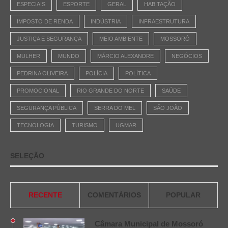
ESPECIAIS
ESPORTE
GERAL
HABITAÇÃO
IMPOSTO DE RENDA
INDÚSTRIA
INFRAESTRUTURA
JUSTIÇA E SEGURANÇA
MEIO AMBIENTE
MOSSORÓ
MULHER
MUNDO
MÁRCIO ALEXANDRE
NEGÓCIOS
PEDRINA OLIVEIRA
POLÍCIA
POLÍTICA
PROMOCIONAL
RIO GRANDE DO NORTE
SAÚDE
SEGURANÇA PÚBLICA
SERRA DO MEL
SÃO JOÃO
TECNOLOGIA
TURISMO
UGMAR
SELEÇÃO
RECENTE
COMENTÁRIOS
POPULAR
Câmara Municipal de Mossoró