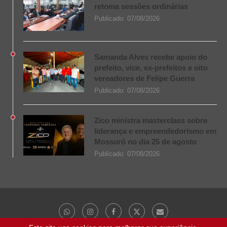
retoma sessões ordinárias
Publicado:
07/08/2026
Samanda Alves recebe apoio do
prefeito, vice, ex-prefeitos e oito
vereadores de Felipe Guerra
Publicado:
07/08/2026
Zico ministra masterclass sobre
liderança e empreendedorismo em
Mossoró no dia 25 de agosto
Publicado:
07/08/2026