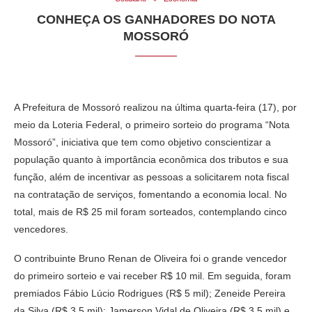
CONHEÇA OS GANHADORES DO NOTA
MOSSORÓ
A Prefeitura de Mossoró realizou na última quarta-feira (17), por
meio da Loteria Federal, o primeiro sorteio do programa “Nota
Mossoró”, iniciativa que tem como objetivo conscientizar a
população quanto à importância econômica dos tributos e sua
função, além de incentivar as pessoas a solicitarem nota fiscal
na contratação de serviços, fomentando a economia local. No
total, mais de R$ 25 mil foram sorteados, contemplando cinco
vencedores.
O contribuinte Bruno Renan de Oliveira foi o grande vencedor
do primeiro sorteio e vai receber R$ 10 mil. Em seguida, foram
premiados Fábio Lúcio Rodrigues (R$ 5 mil); Zeneide Pereira
da Silva (R$ 3,5 mil); Jamerson Vidal de Oliveira (R$ 3,5 mil) e