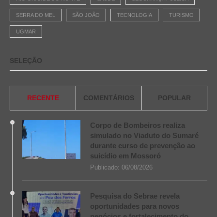
SERRA DO MEL
SÃO JOÃO
TECNOLOGIA
TURISMO
UGMAR
SELEÇÃO
RECENTE
COMENTÁRIOS
POPULAR
Corpo de Bombeiros realiza
simulado no Viaduto do Sumaré
durante curso de prevenção ao
suicídio em Mossoró
Publicado:
06/08/2026
Pesquisa do Sebrae revela
oportunidades para novos
negócios e fortalecimento do