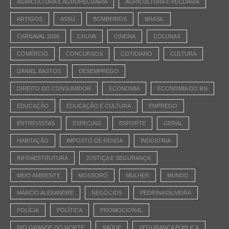
AGRICULTURA E AGROPECUÁRIA
AGRICULTURA E PECUÁRIA
ARTIGOS
ASSÚ
BOMBEIROS
BRASIL
CARNAVAL 2026
CHUVA
CINEMA
COLUNAS
COMÉRCIO
CONCURSOS
COTIDIANO
CULTURA
DANIEL BASTOS
DESEMPREGO
DIREITO DO CONSUMIDOR
ECONOMIA
ECONOMIA DO RN
EDUCAÇÃO
EDUCAÇÃO E CULTURA
EMPREGO
ENTREVISTAS
ESPECIAIS
ESPORTE
GERAL
HABITAÇÃO
IMPOSTO DE RENDA
INDÚSTRIA
INFRAESTRUTURA
JUSTIÇA E SEGURANÇA
MEIO AMBIENTE
MOSSORÓ
MULHER
MUNDO
MÁRCIO ALEXANDRE
NEGÓCIOS
PEDRINA OLIVEIRA
POLÍCIA
POLÍTICA
PROMOCIONAL
RIO GRANDE DO NORTE
SAÚDE
SEGURANÇA PÚBLICA