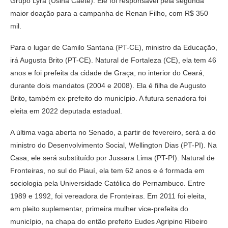
Grupo Lyra (Usina Caeté). Ele foi responsável pela segunda
maior doação para a campanha de Renan Filho, com R$ 350
mil.
Para o lugar de Camilo Santana (PT-CE), ministro da Educação,
irá Augusta Brito (PT-CE). Natural de Fortaleza (CE), ela tem 46
anos e foi prefeita da cidade de Graça, no interior do Ceará,
durante dois mandatos (2004 e 2008). Ela é filha de Augusto
Brito, também ex-prefeito do município. A futura senadora foi
eleita em 2022 deputada estadual.
A última vaga aberta no Senado, a partir de fevereiro, será a do
ministro do Desenvolvimento Social, Wellington Dias (PT-PI). Na
Casa, ele será substituído por Jussara Lima (PT-PI). Natural de
Fronteiras, no sul do Piauí, ela tem 62 anos e é formada em
sociologia pela Universidade Católica do Pernambuco. Entre
1989 e 1992, foi vereadora de Fronteiras. Em 2011 foi eleita,
em pleito suplementar, primeira mulher vice-prefeita do
município, na chapa do então prefeito Eudes Agripino Ribeiro