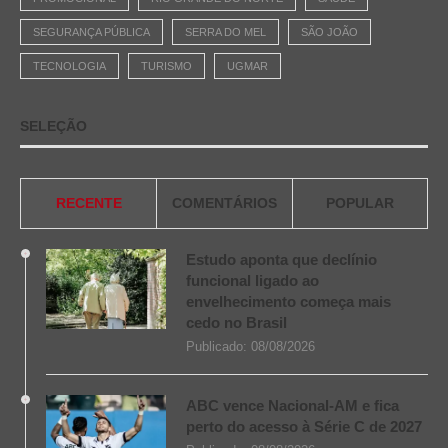
SEGURANÇA PÚBLICA
SERRA DO MEL
SÃO JOÃO
TECNOLOGIA
TURISMO
UGMAR
SELEÇÃO
RECENTE
COMENTÁRIOS
POPULAR
Estudo aponta que declínio
funcional ligado ao
envelhecimento começa mais
cedo no Brasil
Publicado:
08/08/2026
ABC vence Nacional-AM e fica
perto do acesso à Série C de 2027