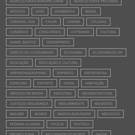
AGRICULTURA E AGROPECUÁRIA
AGRICULTURA E PECUÁRIA
ARTIGOS
ASSÚ
BOMBEIROS
BRASIL
CARNAVAL 2026
CHUVA
CINEMA
COLUNAS
COMÉRCIO
CONCURSOS
COTIDIANO
CULTURA
DANIEL BASTOS
DESEMPREGO
DIREITO DO CONSUMIDOR
ECONOMIA
ECONOMIA DO RN
EDUCAÇÃO
EDUCAÇÃO E CULTURA
EMPREENDEDORISMO
EMPREGO
ENTREVISTAS
ESPECIAIS
ESPORTE
GERAL
HABITAÇÃO
IMPOSTO DE RENDA
INDÚSTRIA
INFRAESTRUTURA
JUSTIÇA E SEGURANÇA
MEIO AMBIENTE
MOSSORÓ
MULHER
MUNDO
MÁRCIO ALEXANDRE
NEGÓCIOS
PEDRINA OLIVEIRA
POLÍCIA
POLÍTICA
PROMOCIONAL
RIO GRANDE DO NORTE
SAÚDE