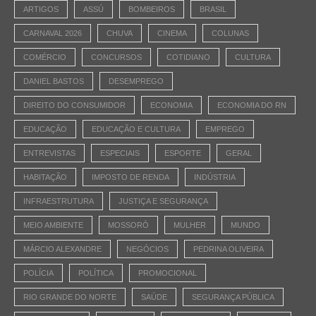
ARTIGOS
ASSÚ
BOMBEIROS
BRASIL
CARNAVAL 2026
CHUVA
CINEMA
COLUNAS
COMÉRCIO
CONCURSOS
COTIDIANO
CULTURA
DANIEL BASTOS
DESEMPREGO
DIREITO DO CONSUMIDOR
ECONOMIA
ECONOMIA DO RN
EDUCAÇÃO
EDUCAÇÃO E CULTURA
EMPREGO
ENTREVISTAS
ESPECIAIS
ESPORTE
GERAL
HABITAÇÃO
IMPOSTO DE RENDA
INDÚSTRIA
INFRAESTRUTURA
JUSTIÇA E SEGURANÇA
MEIO AMBIENTE
MOSSORÓ
MULHER
MUNDO
MÁRCIO ALEXANDRE
NEGÓCIOS
PEDRINA OLIVEIRA
POLÍCIA
POLÍTICA
PROMOCIONAL
RIO GRANDE DO NORTE
SAÚDE
SEGURANÇA PÚBLICA