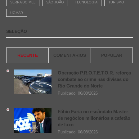
SERRA DO MEL
SÃO JOÃO
TECNOLOGIA
TURISMO
UGMAR
SELEÇÃO
RECENTE
COMENTÁRIOS
POPULAR
Operação P.R.O.T.E.T.O.R. reforça
combate ao crime nas divisas do
Rio Grande do Norte
Publicado:
06/08/2026
Fábio Faria no escândalo Master:
de negócios milionários a cafetão
de luxo
Publicado:
06/08/2026