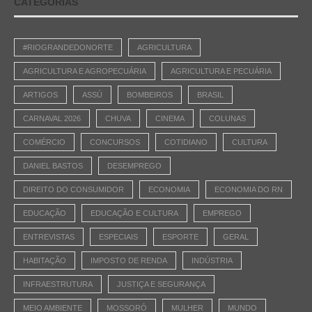
CATEGORIAS
#RIOGRANDEDONORTE
AGRICULTURA
AGRICULTURA E AGROPECUÁRIA
AGRICULTURA E PECUÁRIA
ARTIGOS
ASSÚ
BOMBEIROS
BRASIL
CARNAVAL 2026
CHUVA
CINEMA
COLUNAS
COMÉRCIO
CONCURSOS
COTIDIANO
CULTURA
DANIEL BASTOS
DESEMPREGO
DIREITO DO CONSUMIDOR
ECONOMIA
ECONOMIA DO RN
EDUCAÇÃO
EDUCAÇÃO E CULTURA
EMPREGO
ENTREVISTAS
ESPECIAIS
ESPORTE
GERAL
HABITAÇÃO
IMPOSTO DE RENDA
INDÚSTRIA
INFRAESTRUTURA
JUSTIÇA E SEGURANÇA
MEIO AMBIENTE
MOSSORÓ
MULHER
MUNDO