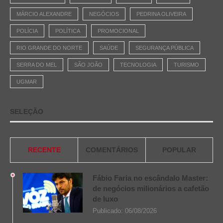
MÁRCIO ALEXANDRE
NEGÓCIOS
PEDRINA OLIVEIRA
POLÍCIA
POLÍTICA
PROMOCIONAL
RIO GRANDE DO NORTE
SAÚDE
SEGURANÇA PÚBLICA
SERRA DO MEL
SÃO JOÃO
TECNOLOGIA
TURISMO
UGMAR
SELEÇÃO
RECENTE
COMENTÁRIOS
POPULAR
Fábio Faria no escândalo Master:
de negócios milionários a cafetão
de luxo
Publicado:
06/08/2026