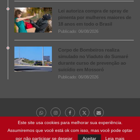
Lei autoriza compra de spray de
pimenta por mulheres maiores de
18 anos em todo o Brasil
Publicado:
06/08/2026
Corpo de Bombeiros realiza
simulado no Viaduto do Sumaré
durante curso de prevenção ao
suicídio em Mossoró
Publicado:
06/08/2026
Este site usa cookies para melhorar sua experiência.
Assumiremos que você está ok com isso, mas você pode optar
@ 2023 - Todos os direitos reservados | NaBocaDaNoite.com.br
por não participar se desejar.
Aceitar
Leia mais