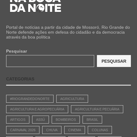
Portal de notícias a partir da cidade de Mossoró, Rio Grande do
Norte defende ações em defesa do cidadão e da democracia
através da boa política
Pesquisar
PESQUISAR
CATEGORIAS
#RIOGRANDEDONORTE
AGRICULTURA
AGRICULTURA E AGROPECUÁRIA
AGRICULTURA E PECUÁRIA
ARTIGOS
ASSÚ
BOMBEIROS
BRASIL
CARNAVAL 2026
CHUVA
CINEMA
COLUNAS