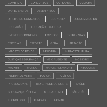
COMÉRCIO
CONCURSOS
COTIDIANO
CULTURA
DANIEL BASTOS
DESEMPREGO
DIREITO DO CONSUMIDOR
ECONOMIA
ECONOMIA DO RN
EDUCAÇÃO
EDUCAÇÃO E CULTURA
EMPREENDEDORISMO
EMPREGO
ENTREVISTAS
ESPECIAIS
ESPORTE
GERAL
HABITAÇÃO
IMPOSTO DE RENDA
INDÚSTRIA
INFRAESTRUTURA
JUSTIÇA E SEGURANÇA
MEIO AMBIENTE
MOSSORÓ
MULHER
MUNDO
MÁRCIO ALEXANDRE
NEGÓCIOS
PEDRINA OLIVEIRA
POLÍCIA
POLÍTICA
PROMOCIONAL
RIO GRANDE DO NORTE
SAÚDE
SEGURANÇA PÚBLICA
SERRA DO MEL
SÃO JOÃO
TECNOLOGIA
TURISMO
UGMAR