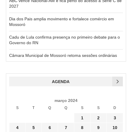
ABC vence Nacional-AM e fica perto do acesso à Série C de
2027
Dia dos Pais amplia movimento e fortalece comércio em
Mossoró
Cadu de Lula confirma presença no primeiro debate para o
Governo do RN
Câmara Municipal de Mossoró retoma sessões ordinárias
AGENDA
março 2024
S
T
Q
Q
S
S
D
1
2
3
4
5
6
7
8
9
10