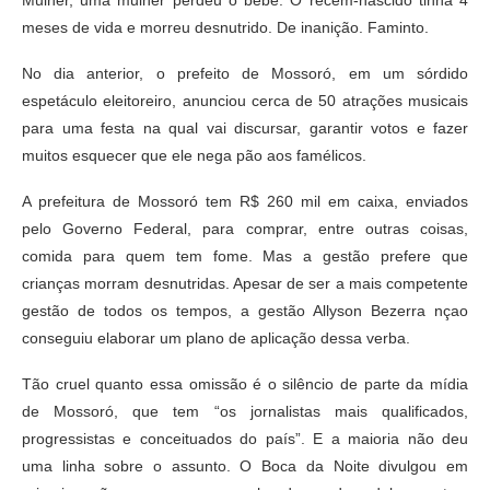
Mulher, uma mulher perdeu o bebê. O recém-nascido tinha 4
meses de vida e morreu desnutrido. De inanição. Faminto.
No dia anterior, o prefeito de Mossoró, em um sórdido
espetáculo eleitoreiro, anunciou cerca de 50 atrações musicais
para uma festa na qual vai discursar, garantir votos e fazer
muitos esquecer que ele nega pão aos famélicos.
A prefeitura de Mossoró tem R$ 260 mil em caixa, enviados
pelo Governo Federal, para comprar, entre outras coisas,
comida para quem tem fome. Mas a gestão prefere que
crianças morram desnutridas. Apesar de ser a mais competente
gestão de todos os tempos, a gestão Allyson Bezerra nçao
conseguiu elaborar um plano de aplicação dessa verba.
Tão cruel quanto essa omissão é o silêncio de parte da mídia
de Mossoró, que tem “os jornalistas mais qualificados,
progressistas e conceituados do país”. E a maioria não deu
uma linha sobre o assunto. O Boca da Noite divulgou em