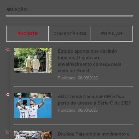
SELEÇÃO
RECENTE
COMENTÁRIOS
POPULAR
Estudo aponta que declínio
funcional ligado ao
envelhecimento começa mais
cedo no Brasil
Publicado:
08/08/2026
ABC vence Nacional-AM e fica
perto do acesso à Série C de 2027
Publicado:
08/08/2026
Dia dos Pais amplia movimento e