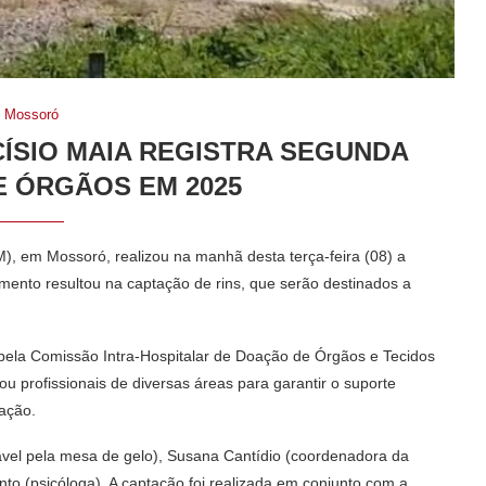
Mossoró
ÍSIO MAIA REGISTRA SEGUNDA
 ÓRGÃOS EM 2025
), em Mossoró, realizou na manhã desta terça-feira (08) a
ento resultou na captação de rins, que serão destinados a
a pela Comissão Intra-Hospitalar de Doação de Órgãos e Tecidos
 profissionais de diversas áreas para garantir o suporte
tação.
sável pela mesa de gelo), Susana Cantídio (coordenadora da
to (psicóloga). A captação foi realizada em conjunto com a