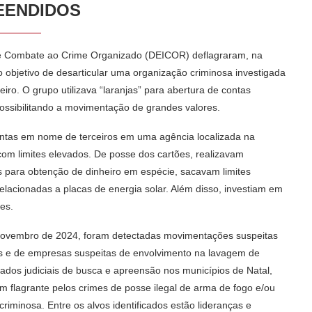
EENDIDOS
ão e Combate ao Crime Organizado (DEICOR) deflagraram, na
o objetivo de desarticular uma organização criminosa investigada
iro. O grupo utilizava “laranjas” para abertura de contas
possibilitando a movimentação de grandes valores.
ontas em nome de terceiros em uma agência localizada na
e com limites elevados. De posse dos cartões, realizavam
 para obtenção de dinheiro em espécie, sacavam limites
elacionadas a placas de energia solar. Além disso, investiam em
res.
novembro de 2024, foram detectadas movimentações suspeitas
os e de empresas suspeitas de envolvimento na lavagem de
dos judiciais de busca e apreensão nos municípios de Natal,
m flagrante pelos crimes de posse ilegal de arma de fogo e/ou
iminosa. Entre os alvos identificados estão lideranças e