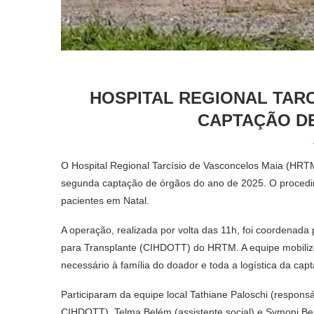
HOSPITAL REGIONAL TARC
CAPTAÇÃO DE
O Hospital Regional Tarcísio de Vasconcelos Maia (HRTM
segunda captação de órgãos do ano de 2025. O procedim
pacientes em Natal.
A operação, realizada por volta das 11h, foi coordenad
para Transplante (CIHDOTT) do HRTM. A equipe mobilizou
necessário à família do doador e toda a logística da cap
Participaram da equipe local Tathiane Paloschi (respon
CIHDOTT), Telma Belém (assistente social) e Symoni Ben