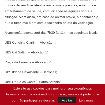
tutores devem ficar atentos aos animais prenhes, enfermos e
em tratamento de saúde, comunicando às equipes sobre a
situação. Além disso, em caso de animal bravio, a orientação é
que o tutor leve o pet com a focinheira no ato da vacinação.
A vacinação acontecerá das 7h30 às 11h, nos seguintes locais:
UBS Conchita Ciarlini – Abolição II;
UBS Cid Salém – Abolição IV;
Praça da Formiga – Abolição V;
UBS Ildone Cavalcante – Barrocas;
UBS Dr. Chico Costa – Santo Antônio;
Este site usa cookies para melhorar sua experiência.
UBS Joaquim Saldanha – Santo Antônio;
Assumiremos que você está ok com isso, mas você pode optar
por não participar se desejar.
Aceitar
Leia mais
UBS Sueldo Câmara – Aeroporto;