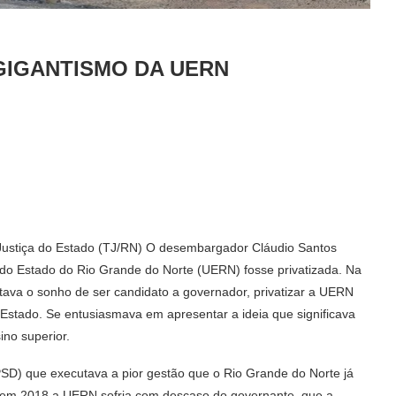
GIGANTISMO DA UERN
 Justiça do Estado (TJ/RN) O desembargador Cláudio Santos
e do Estado do Rio Grande do Norte (UERN) fosse privatizada. Na
tava o sonho de ser candidato a governador, privatizar a UERN
 Estado. Se entusiasmava em apresentar a ideia que significava
ino superior.
SD) que executava a pior gestão que o Rio Grande do Norte já
, em 2018 a UERN sofria com descaso do governante, que a