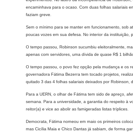
encaminhava para o ocaso. Com duas folhas salariais em
faziam greve.
Sem o mínimo para se manter em funcionamento, sob ata
poucas vozes em sua defesa. No interior da instituição, 
O tempo passou, Robinson sucumbiu eleitoralmente, mas 
apenas com servidores, uma dívida de quase R$ 1 bilhão. 
O tempo passou, o povo fez opção pela mudança e os 
governadora Fátima Bezerra tem tocado projetos, reali
quitado 3 das 4 folhas salariais deixados por Robinson, 
Para a UERN, o olhar de Fátima tem sido de apreço, afe
semana. Para a universidade, a garantia do respeito à
reitor(a) e vice ao abolir as famigeradas listas tríplices.
Democrata, Fátima nomeou em maio os primeiros coloca
mas Cicília Maia e Chico Dantas já sabiam, de forma gar