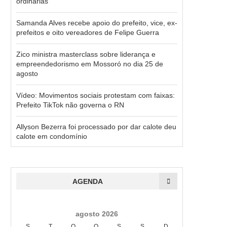
ordinárias
Samanda Alves recebe apoio do prefeito, vice, ex-
prefeitos e oito vereadores de Felipe Guerra
Zico ministra masterclass sobre liderança e
empreendedorismo em Mossoró no dia 25 de
agosto
Vídeo: Movimentos sociais protestam com faixas:
Prefeito TikTok não governa o RN
Allyson Bezerra foi processado por dar calote deu
calote em condomínio
AGENDA
agosto 2026
S
T
Q
Q
S
S
D