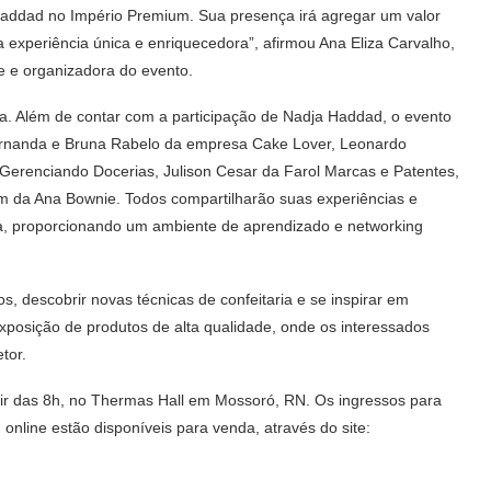
ddad no Império Premium. Sua presença irá agregar um valor
 experiência única e enriquecedora”, afirmou Ana Eliza Carvalho,
e e organizadora do evento.
a. Além de contar com a participação de Nadja Haddad, o evento
Fernanda e Bruna Rabelo da empresa Cake Lover, Leonardo
 Gerenciando Docerias, Julison Cesar da Farol Marcas e Patentes,
m da Ana Bownie. Todos compartilharão suas experiências e
ia, proporcionando um ambiente de aprendizado e networking
, descobrir novas técnicas de confeitaria e se inspirar em
posição de produtos de alta qualidade, onde os interessados
tor.
tir das 8h, no Thermas Hall em Mossoró, RN. Os ingressos para
online estão disponíveis para venda, através do site: