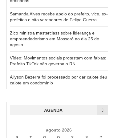
ordinárias
Samanda Alves recebe apoio do prefeito, vice, ex-
prefeitos e oito vereadores de Felipe Guerra
Zico ministra masterclass sobre liderança e
empreendedorismo em Mossoró no dia 25 de
agosto
Vídeo: Movimentos sociais protestam com faixas:
Prefeito TikTok não governa o RN
Allyson Bezerra foi processado por dar calote deu
calote em condomínio
AGENDA
agosto 2026
S
T
Q
Q
S
S
D