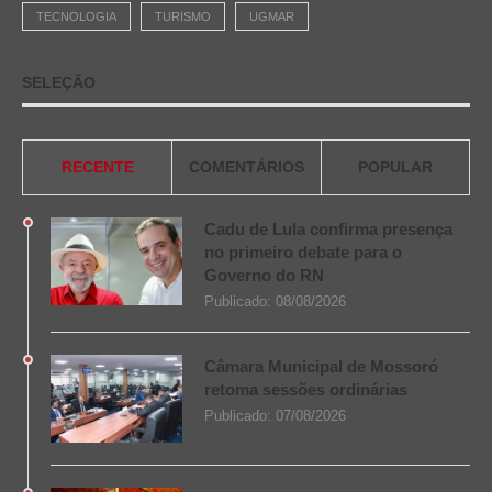
TECNOLOGIA
TURISMO
UGMAR
SELEÇÃO
RECENTE
COMENTÁRIOS
POPULAR
Cadu de Lula confirma presença
no primeiro debate para o
Governo do RN
Publicado:
08/08/2026
Câmara Municipal de Mossoró
retoma sessões ordinárias
Publicado:
07/08/2026