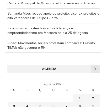
Câmara Municipal de Mossoró retoma sessões ordinárias
Samanda Alves recebe apoio do prefeito, vice, ex-prefeitos e
oito vereadores de Felipe Guerra
Zico ministra masterclass sobre liderança e
empreendedorismo em Mossoró no dia 25 de agosto
Vídeo: Movimentos sociais protestam com faixas: Prefeito
TikTok não governa o RN
AGENDA
agosto 2026
S
T
Q
Q
S
S
D
1
2
3
4
5
6
7
8
9