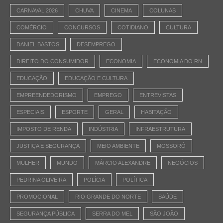
CARNAVAL 2026
CHUVA
CINEMA
COLUNAS
COMÉRCIO
CONCURSOS
COTIDIANO
CULTURA
DANIEL BASTOS
DESEMPREGO
DIREITO DO CONSUMIDOR
ECONOMIA
ECONOMIA DO RN
EDUCAÇÃO
EDUCAÇÃO E CULTURA
EMPREENDEDORISMO
EMPREGO
ENTREVISTAS
ESPECIAIS
ESPORTE
GERAL
HABITAÇÃO
IMPOSTO DE RENDA
INDÚSTRIA
INFRAESTRUTURA
JUSTIÇA E SEGURANÇA
MEIO AMBIENTE
MOSSORÓ
MULHER
MUNDO
MÁRCIO ALEXANDRE
NEGÓCIOS
PEDRINA OLIVEIRA
POLÍCIA
POLÍTICA
PROMOCIONAL
RIO GRANDE DO NORTE
SAÚDE
SEGURANÇA PÚBLICA
SERRA DO MEL
SÃO JOÃO