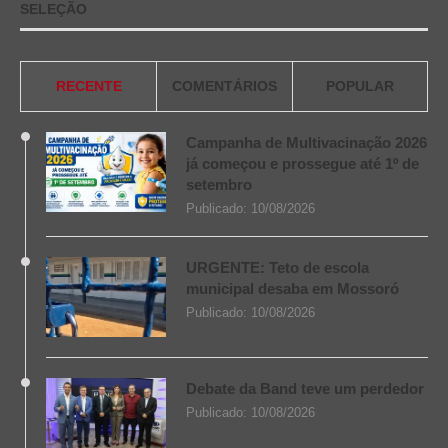
SELEÇÃO
RECENTE
COMENTÁRIOS
POPULAR
Campanha de Multivacinação 2026
já começou e prossegue até 1º de
setembro
Publicado:
10/08/2026
URGENTE: Teto de escola
municipal desaba em Mossoró
Publicado:
10/08/2026
Debate da Band teve um perdedor
Publicado:
10/08/2026