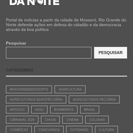
Portal de notícias a partir da cidade de Mossoró, Rio Grande do
Norte defende ações em defesa do cidadão e da democracia
através da boa política
Pesquisar
PESQUISAR
CATEGORIAS
#RIOGRANDEDONORTE
AGRICULTURA
AGRICULTURA E AGROPECUÁRIA
AGRICULTURA E PECUÁRIA
ARTIGOS
ASSÚ
BOMBEIROS
BRASIL
CARNAVAL 2026
CHUVA
CINEMA
COLUNAS
COMÉRCIO
CONCURSOS
COTIDIANO
CULTURA