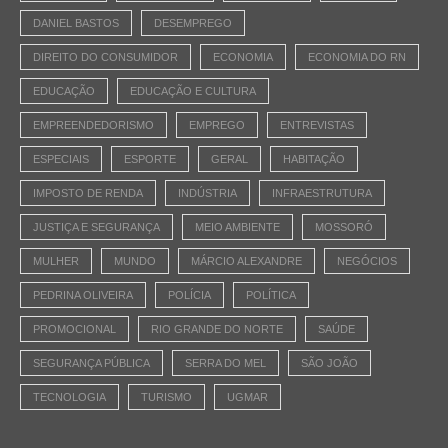
DANIEL BASTOS
DESEMPREGO
DIREITO DO CONSUMIDOR
ECONOMIA
ECONOMIA DO RN
EDUCAÇÃO
EDUCAÇÃO E CULTURA
EMPREENDEDORISMO
EMPREGO
ENTREVISTAS
ESPECIAIS
ESPORTE
GERAL
HABITAÇÃO
IMPOSTO DE RENDA
INDÚSTRIA
INFRAESTRUTURA
JUSTIÇA E SEGURANÇA
MEIO AMBIENTE
MOSSORÓ
MULHER
MUNDO
MÁRCIO ALEXANDRE
NEGÓCIOS
PEDRINA OLIVEIRA
POLÍCIA
POLÍTICA
PROMOCIONAL
RIO GRANDE DO NORTE
SAÚDE
SEGURANÇA PÚBLICA
SERRA DO MEL
SÃO JOÃO
TECNOLOGIA
TURISMO
UGMAR