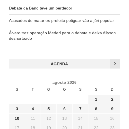
Debate da Band teve um perdedor
Acusados de matar ex-prefeito potiguar vão a júri popular
Álvaro traz operação Mederi para o debate e deixa Allyson
desnorteado
AGENDA
agosto 2026
S
T
Q
Q
S
S
D
1
2
3
4
5
6
7
8
9
10
11
12
13
14
15
16
17
18
19
20
21
22
23