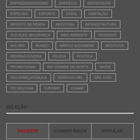
EMPREENDEDORISMO
EMPREGO
ENTREVISTAS
ESPECIAIS
ESPORTE
GERAL
HABITAÇÃO
IMPOSTO DE RENDA
INDÚSTRIA
INFRAESTRUTURA
JUSTIÇA E SEGURANÇA
MEIO AMBIENTE
MOSSORÓ
MULHER
MUNDO
MÁRCIO ALEXANDRE
NEGÓCIOS
PEDRINA OLIVEIRA
POLÍCIA
POLÍTICA
PROMOCIONAL
RIO GRANDE DO NORTE
SAÚDE
SEGURANÇA PÚBLICA
SERRA DO MEL
SÃO JOÃO
TECNOLOGIA
TURISMO
UGMAR
SELEÇÃO
RECENTE
COMENTÁRIOS
POPULAR