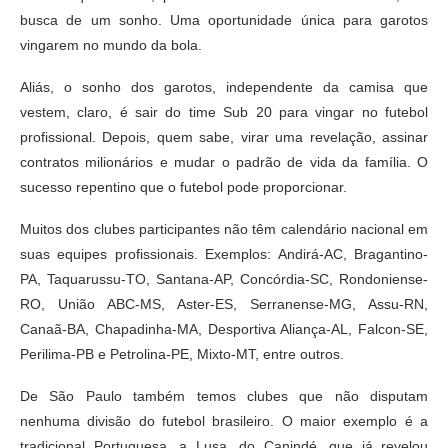
busca de um sonho. Uma oportunidade única para garotos
vingarem no mundo da bola.
Aliás, o sonho dos garotos, independente da camisa que
vestem, claro, é sair do time Sub 20 para vingar no futebol
profissional. Depois, quem sabe, virar uma revelação, assinar
contratos milionários e mudar o padrão de vida da família. O
sucesso repentino que o futebol pode proporcionar.
Muitos dos clubes participantes não têm calendário nacional em
suas equipes profissionais. Exemplos: Andirá-AC, Bragantino-
PA, Taquarussu-TO, Santana-AP, Concórdia-SC, Rondoniense-
RO, União ABC-MS, Aster-ES, Serranense-MG, Assu-RN,
Canaã-BA, Chapadinha-MA, Desportiva Aliança-AL, Falcon-SE,
Perilima-PB e Petrolina-PE, Mixto-MT, entre outros.
De São Paulo também temos clubes que não disputam
nenhuma divisão do futebol brasileiro. O maior exemplo é a
tradicional Portuguesa, a Lusa, do Canindé, que já revelou