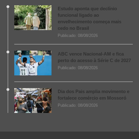
Estudo aponta que declínio
funcional ligado ao
envelhecimento começa mais
cedo no Brasil
Publicado:
08/08/2026
ABC vence Nacional-AM e fica
perto do acesso à Série C de 2027
Publicado:
08/08/2026
Dia dos Pais amplia movimento e
fortalece comércio em Mossoró
Publicado:
08/08/2026