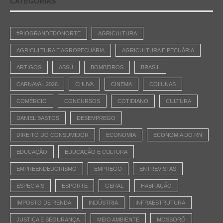
CATEGORIAS
#RIOGRANDEDONORTE
AGRICULTURA
AGRICULTURA E AGROPECUÁRIA
AGRICULTURA E PECUÁRIA
ARTIGOS
ASSÚ
BOMBEIROS
BRASIL
CARNAVAL 2026
CHUVA
CINEMA
COLUNAS
COMÉRCIO
CONCURSOS
COTIDIANO
CULTURA
DANIEL BASTOS
DESEMPREGO
DIREITO DO CONSUMIDOR
ECONOMIA
ECONOMIA DO RN
EDUCAÇÃO
EDUCAÇÃO E CULTURA
EMPREENDEDORISMO
EMPREGO
ENTREVISTAS
ESPECIAIS
ESPORTE
GERAL
HABITAÇÃO
IMPOSTO DE RENDA
INDÚSTRIA
INFRAESTRUTURA
JUSTIÇA E SEGURANÇA
MEIO AMBIENTE
MOSSORÓ