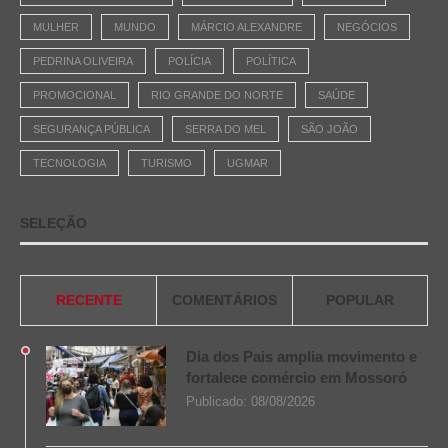
MULHER
MUNDO
MÁRCIO ALEXANDRE
NEGÓCIOS
PEDRINA OLIVEIRA
POLÍCIA
POLÍTICA
PROMOCIONAL
RIO GRANDE DO NORTE
SAÚDE
SEGURANÇA PÚBLICA
SERRA DO MEL
SÃO JOÃO
TECNOLOGIA
TURISMO
UGMAR
SELEÇÃO
RECENTE
COMENTÁRIOS
POPULAR
Dia dos Pais amplia movimento e
fortalece comércio em Mossoró
Publicado:
08/08/2026