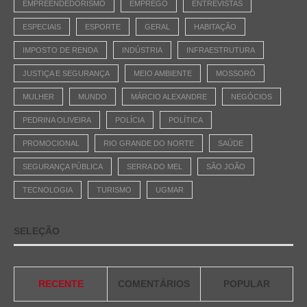
EMPREENDEDORISMO
EMPREGO
ENTREVISTAS
ESPECIAIS
ESPORTE
GERAL
HABITAÇÃO
IMPOSTO DE RENDA
INDÚSTRIA
INFRAESTRUTURA
JUSTIÇA E SEGURANÇA
MEIO AMBIENTE
MOSSORÓ
MULHER
MUNDO
MÁRCIO ALEXANDRE
NEGÓCIOS
PEDRINA OLIVEIRA
POLÍCIA
POLÍTICA
PROMOCIONAL
RIO GRANDE DO NORTE
SAÚDE
SEGURANÇA PÚBLICA
SERRA DO MEL
SÃO JOÃO
TECNOLOGIA
TURISMO
UGMAR
SELEÇÃO
RECENTE
COMENTÁRIOS
POPULAR