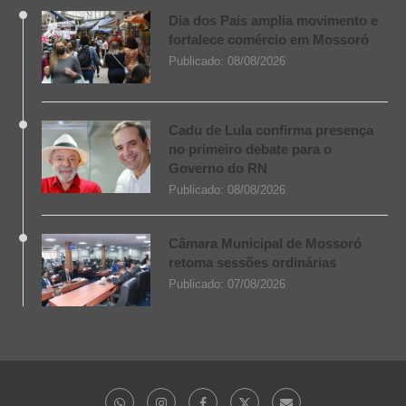
Dia dos Pais amplia movimento e
fortalece comércio em Mossoró
Publicado:
08/08/2026
Cadu de Lula confirma presença
no primeiro debate para o
Governo do RN
Publicado:
08/08/2026
Câmara Municipal de Mossoró
retoma sessões ordinárias
Publicado:
07/08/2026