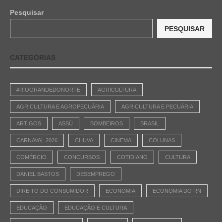
Pesquisar
PESQUISAR
CATEGORIAS
#RIOGRANDEDONORTE
AGRICULTURA
AGRICULTURA E AGROPECUÁRIA
AGRICULTURA E PECUÁRIA
ARTIGOS
ASSÚ
BOMBEIROS
BRASIL
CARNAVAL 2026
CHUVA
CINEMA
COLUNAS
COMÉRCIO
CONCURSOS
COTIDIANO
CULTURA
DANIEL BASTOS
DESEMPREGO
DIREITO DO CONSUMIDOR
ECONOMIA
ECONOMIA DO RN
EDUCAÇÃO
EDUCAÇÃO E CULTURA