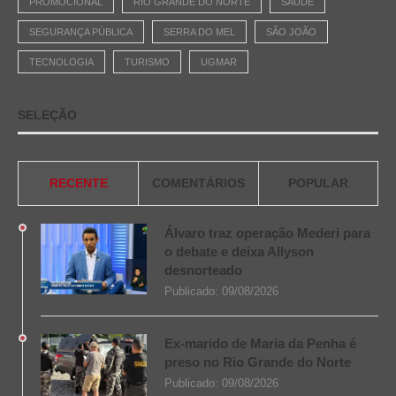
PROMOCIONAL
RIO GRANDE DO NORTE
SAÚDE
SEGURANÇA PÚBLICA
SERRA DO MEL
SÃO JOÃO
TECNOLOGIA
TURISMO
UGMAR
SELEÇÃO
RECENTE
COMENTÁRIOS
POPULAR
Álvaro traz operação Mederi para
o debate e deixa Allyson
desnorteado
Publicado:
09/08/2026
Ex-marido de Maria da Penha é
preso no Rio Grande do Norte
Publicado:
09/08/2026