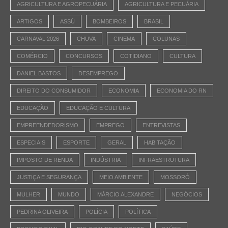
AGRICULTURA E AGROPECUÁRIA
AGRICULTURA E PECUÁRIA
ARTIGOS
ASSÚ
BOMBEIROS
BRASIL
CARNAVAL 2026
CHUVA
CINEMA
COLUNAS
COMÉRCIO
CONCURSOS
COTIDIANO
CULTURA
DANIEL BASTOS
DESEMPREGO
DIREITO DO CONSUMIDOR
ECONOMIA
ECONOMIA DO RN
EDUCAÇÃO
EDUCAÇÃO E CULTURA
EMPREENDEDORISMO
EMPREGO
ENTREVISTAS
ESPECIAIS
ESPORTE
GERAL
HABITAÇÃO
IMPOSTO DE RENDA
INDÚSTRIA
INFRAESTRUTURA
JUSTIÇA E SEGURANÇA
MEIO AMBIENTE
MOSSORÓ
MULHER
MUNDO
MÁRCIO ALEXANDRE
NEGÓCIOS
PEDRINA OLIVEIRA
POLÍCIA
POLÍTICA