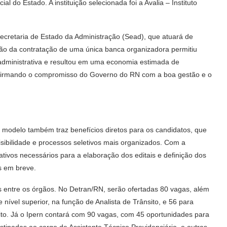
ial do Estado. A instituição selecionada foi a Avalia – Instituto
ecretaria de Estado da Administração (Sead), que atuará de
ação da contratação de uma única banca organizadora permitiu
administrativa e resultou em uma economia estimada de
afirmando o compromisso do Governo do RN com a boa gestão e o
o modelo também traz benefícios diretos para os candidatos, que
sibilidade e processos seletivos mais organizados. Com a
ativos necessários para a elaboração dos editais e definição dos
s em breve.
 entre os órgãos. No Detran/RN, serão ofertadas 80 vagas, além
nível superior, na função de Analista de Trânsito, e 56 para
ito. Já o Ipern contará com 90 vagas, com 45 oportunidades para
tinadas ao cargo de Assistente Técnico Previdenciário, e outras