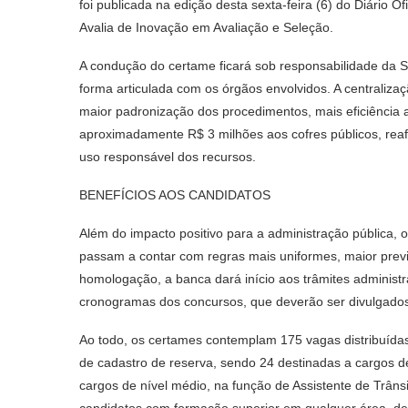
foi publicada na edição desta sexta-feira (6) do Diário Ofic
Avalia de Inovação em Avaliação e Seleção.
A condução do certame ficará sob responsabilidade da S
forma articulada com os órgãos envolvidos. A centraliz
maior padronização dos procedimentos, mais eficiência 
aproximadamente R$ 3 milhões aos cofres públicos, re
uso responsável dos recursos.
BENEFÍCIOS AOS CANDIDATOS
Além do impacto positivo para a administração pública, 
passam a contar com regras mais uniformes, maior previ
homologação, a banca dará início aos trâmites administr
cronogramas dos concursos, que deverão ser divulgado
Ao todo, os certames contemplam 175 vagas distribuídas
de cadastro de reserva, sendo 24 destinadas a cargos de 
cargos de nível médio, na função de Assistente de Trâns
candidatos com formação superior em qualquer área, des