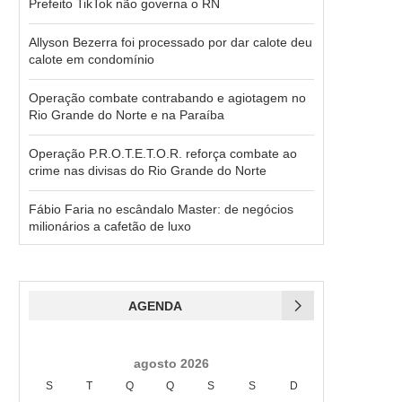
Prefeito TikTok não governa o RN
Allyson Bezerra foi processado por dar calote deu
calote em condomínio
Operação combate contrabando e agiotagem no
Rio Grande do Norte e na Paraíba
Operação P.R.O.T.E.T.O.R. reforça combate ao
crime nas divisas do Rio Grande do Norte
Fábio Faria no escândalo Master: de negócios
milionários a cafetão de luxo
AGENDA
agosto 2026
S
T
Q
Q
S
S
D