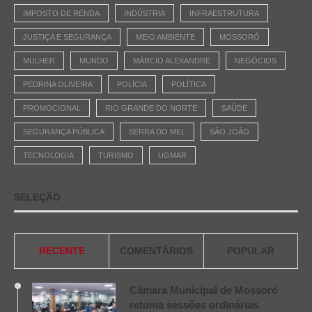
IMPOSTO DE RENDA
INDÚSTRIA
INFRAESTRUTURA
JUSTIÇA E SEGURANÇA
MEIO AMBIENTE
MOSSORÓ
MULHER
MUNDO
MÁRCIO ALEXANDRE
NEGÓCIOS
PEDRINA OLIVEIRA
POLÍCIA
POLÍTICA
PROMOCIONAL
RIO GRANDE DO NORTE
SAÚDE
SEGURANÇA PÚBLICA
SERRA DO MEL
SÃO JOÃO
TECNOLOGIA
TURISMO
UGMAR
SELEÇÃO
RECENTE
COMENTÁRIOS
POPULAR
Câmara Municipal de Mossoró
retoma sessões ordinárias