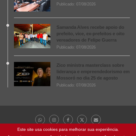
Publicado:
07/08/2026
Samanda Alves recebe apoio do
prefeito, vice, ex-prefeitos e oito
vereadores de Felipe Guerra
Publicado:
07/08/2026
Zico ministra masterclass sobre
liderança e empreendedorismo em
Mossoró no dia 25 de agosto
Publicado:
07/08/2026
Este site usa cookies para melhorar sua experiência.