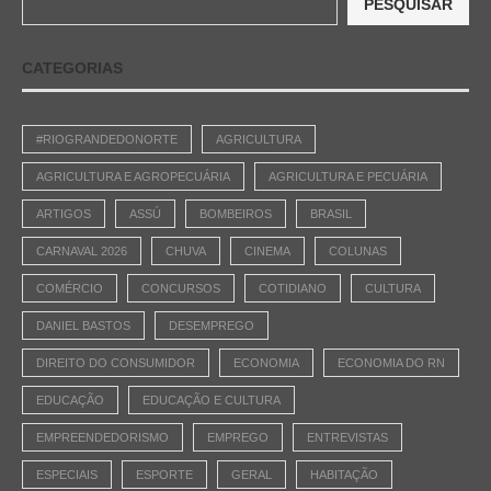
PESQUISAR
CATEGORIAS
#RIOGRANDEDONORTE
AGRICULTURA
AGRICULTURA E AGROPECUÁRIA
AGRICULTURA E PECUÁRIA
ARTIGOS
ASSÚ
BOMBEIROS
BRASIL
CARNAVAL 2026
CHUVA
CINEMA
COLUNAS
COMÉRCIO
CONCURSOS
COTIDIANO
CULTURA
DANIEL BASTOS
DESEMPREGO
DIREITO DO CONSUMIDOR
ECONOMIA
ECONOMIA DO RN
EDUCAÇÃO
EDUCAÇÃO E CULTURA
EMPREENDEDORISMO
EMPREGO
ENTREVISTAS
ESPECIAIS
ESPORTE
GERAL
HABITAÇÃO