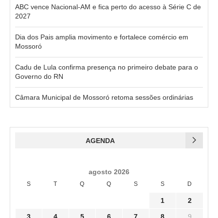
ABC vence Nacional-AM e fica perto do acesso à Série C de
2027
Dia dos Pais amplia movimento e fortalece comércio em
Mossoró
Cadu de Lula confirma presença no primeiro debate para o
Governo do RN
Câmara Municipal de Mossoró retoma sessões ordinárias
AGENDA
agosto 2026
S
T
Q
Q
S
S
D
1
2
3
4
5
6
7
8
9