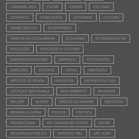
CARNAVAL 2026
CHUVA
CINEMA
COLUNAS
COMÉRCIO
CONCURSOS
COTIDIANO
CULTURA
DANIEL BASTOS
DESEMPREGO
DIREITO DO CONSUMIDOR
ECONOMIA
ECONOMIA DO RN
EDUCAÇÃO
EDUCAÇÃO E CULTURA
EMPREENDEDORISMO
EMPREGO
ENTREVISTAS
ESPECIAIS
ESPORTE
GERAL
HABITAÇÃO
IMPOSTO DE RENDA
INDÚSTRIA
INFRAESTRUTURA
JUSTIÇA E SEGURANÇA
MEIO AMBIENTE
MOSSORÓ
MULHER
MUNDO
MÁRCIO ALEXANDRE
NEGÓCIOS
PEDRINA OLIVEIRA
POLÍCIA
POLÍTICA
PROMOCIONAL
RIO GRANDE DO NORTE
SAÚDE
SEGURANÇA PÚBLICA
SERRA DO MEL
SÃO JOÃO