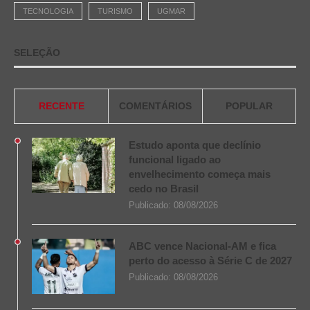
TECNOLOGIA
TURISMO
UGMAR
SELEÇÃO
RECENTE
COMENTÁRIOS
POPULAR
Estudo aponta que declínio
funcional ligado ao
envelhecimento começa mais
cedo no Brasil
Publicado:
08/08/2026
ABC vence Nacional-AM e fica
perto do acesso à Série C de 2027
Publicado:
08/08/2026