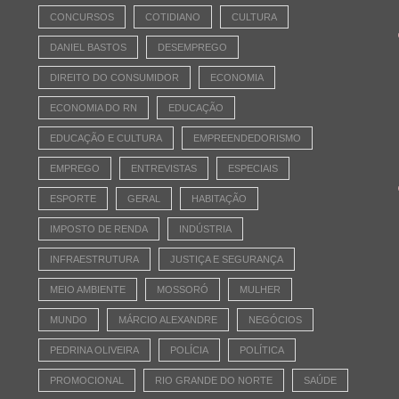
CONCURSOS
COTIDIANO
CULTURA
DANIEL BASTOS
DESEMPREGO
DIREITO DO CONSUMIDOR
ECONOMIA
ECONOMIA DO RN
EDUCAÇÃO
EDUCAÇÃO E CULTURA
EMPREENDEDORISMO
EMPREGO
ENTREVISTAS
ESPECIAIS
ESPORTE
GERAL
HABITAÇÃO
IMPOSTO DE RENDA
INDÚSTRIA
INFRAESTRUTURA
JUSTIÇA E SEGURANÇA
MEIO AMBIENTE
MOSSORÓ
MULHER
MUNDO
MÁRCIO ALEXANDRE
NEGÓCIOS
PEDRINA OLIVEIRA
POLÍCIA
POLÍTICA
PROMOCIONAL
RIO GRANDE DO NORTE
SAÚDE