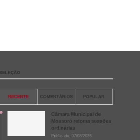
SELEÇÃO
RECENTE
COMENTÁRIOS
POPULAR
Câmara Municipal de
Mossoró retoma sessões
ordinárias
Publicado:
07/08/2026