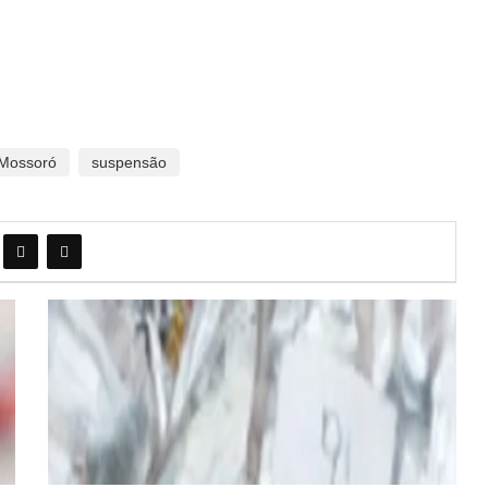
Mossoró
suspensão