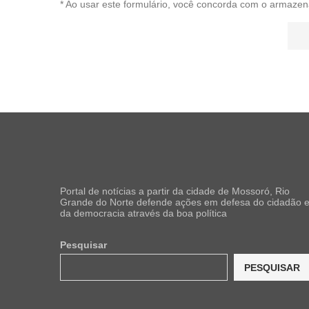
* Ao usar este formulário, você concorda com o armazen
Portal de notícias a partir da cidade de Mossoró, Rio
Grande do Norte defende ações em defesa do cidadão 
da democracia através da boa política
Pesquisar
PESQUISAR