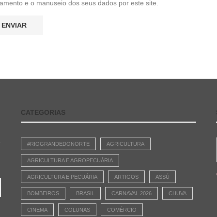
amento e o manuseio dos seus dados por este site.
CATEGORIAS
e
#RIOGRANDEDONORTE
AGRICULTURA
AGRICULTURA E AGROPECUÁRIA
AGRICULTURA E PECUÁRIA
ARTIGOS
ASSÚ
BOMBEIROS
BRASIL
CARNAVAL 2026
CHUVA
CINEMA
COLUNAS
COMÉRCIO