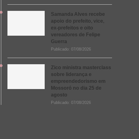
Samanda Alves recebe
apoio do prefeito, vice,
ex-prefeitos e oito
vereadores de Felipe
Guerra
Publicado:
07/08/2026
Zico ministra masterclass
sobre liderança e
empreendedorismo em
Mossoró no dia 25 de
agosto
Publicado:
07/08/2026