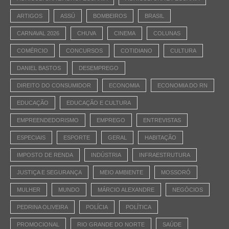
ARTIGOS
ASSÚ
BOMBEIROS
BRASIL
CARNAVAL 2026
CHUVA
CINEMA
COLUNAS
COMÉRCIO
CONCURSOS
COTIDIANO
CULTURA
DANIEL BASTOS
DESEMPREGO
DIREITO DO CONSUMIDOR
ECONOMIA
ECONOMIA DO RN
EDUCAÇÃO
EDUCAÇÃO E CULTURA
EMPREENDEDORISMO
EMPREGO
ENTREVISTAS
ESPECIAIS
ESPORTE
GERAL
HABITAÇÃO
IMPOSTO DE RENDA
INDÚSTRIA
INFRAESTRUTURA
JUSTIÇA E SEGURANÇA
MEIO AMBIENTE
MOSSORÓ
MULHER
MUNDO
MÁRCIO ALEXANDRE
NEGÓCIOS
PEDRINA OLIVEIRA
POLÍCIA
POLÍTICA
PROMOCIONAL
RIO GRANDE DO NORTE
SAÚDE