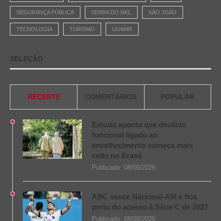
SEGURANÇA PÚBLICA
SERRA DO MEL
SÃO JOÃO
TECNOLOGIA
TURISMO
UGMAR
SELEÇÃO
RECENTE
COMENTÁRIOS
POPULAR
Estudo aponta que declínio
funcional ligado ao
envelhecimento começa mais
cedo no Brasil
Publicado:
08/08/2026
ABC vence Nacional-AM e fica
perto do acesso à Série C de 2027
Publicado:
08/08/2026