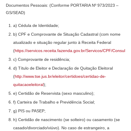
Documentos Pessoais: (Conforme PORTARIA Nº 973/2023 –
GS/SEAD)
a) Cédula de Identidade;
b) CPF e Comprovante de Situação Cadastral (com nome
atualizado e situação regular junto à Receita Federal
(
https://servicos.receita.fazenda.gov.br/Servicos/CPF/Consulta
c) Comprovante de residência;
d) Título de Eleitor e Declaração de Quitação Eleitoral
(
http://www.tse.jus.br/eleitor/certidoes/certidao-de-
quitacaoeleitoral
);
e) Certidão de Reservista (sexo masculino);
f) Carteira de Trabalho e Previdência Social;
g) PIS ou PASEP;
h) Certidão de nascimento (se solteiro) ou casamento (se
casado/divorciado/viúvo). No caso de estrangeiro, a