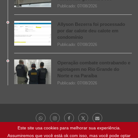
Publicado:
07/08/2026
Allyson Bezerra foi processado
por dar calote deu calote em
condomínio
Publicado:
07/08/2026
Operação combate contrabando e
agiotagem no Rio Grande do
Norte e na Paraíba
Publicado:
07/08/2026
Este site usa cookies para melhorar sua experiência.
Assumiremos que você está ok com isso, mas você pode optar