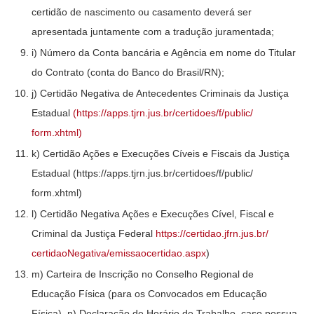
certidão de nascimento ou casamento deverá ser
apresentada juntamente com a tradução juramentada;
i) Número da Conta bancária e Agência em nome do Titular
do Contrato (conta do Banco do Brasil/RN);
j) Certidão Negativa de Antecedentes Criminais da Justiça
Estadual
(https://apps.tjrn.jus.br/certidoes/f/public/
form.xhtml)
k) Certidão Ações e Execuções Cíveis e Fiscais da Justiça
Estadual (https://apps.tjrn.jus.br/certidoes/f/public/
form.xhtml)
l) Certidão Negativa Ações e Execuções Cível, Fiscal e
Criminal da Justiça Federal
https://certidao.jfrn.jus.br/
certidaoNegativa/emissaocertidao.aspx
)
m) Carteira de Inscrição no Conselho Regional de
Educação Física (para os Convocados em Educação
Física). n) Declaração de Horário de Trabalho, caso possua