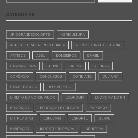
CATEGORIAS
#RIOGRANDEDONORTE
AGRICULTURA
AGRICULTURA E AGROPECUÁRIA
AGRICULTURA E PECUÁRIA
ARTIGOS
ASSÚ
BOMBEIROS
BRASIL
CARNAVAL 2026
CHUVA
CINEMA
COLUNAS
COMÉRCIO
CONCURSOS
COTIDIANO
CULTURA
DANIEL BASTOS
DESEMPREGO
DIREITO DO CONSUMIDOR
ECONOMIA
ECONOMIA DO RN
EDUCAÇÃO
EDUCAÇÃO E CULTURA
EMPREGO
ENTREVISTAS
ESPECIAIS
ESPORTE
GERAL
HABITAÇÃO
IMPOSTO DE RENDA
INDÚSTRIA