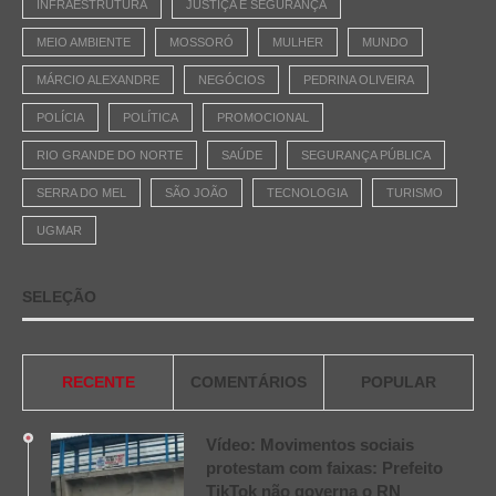
INFRAESTRUTURA
JUSTIÇA E SEGURANÇA
MEIO AMBIENTE
MOSSORÓ
MULHER
MUNDO
MÁRCIO ALEXANDRE
NEGÓCIOS
PEDRINA OLIVEIRA
POLÍCIA
POLÍTICA
PROMOCIONAL
RIO GRANDE DO NORTE
SAÚDE
SEGURANÇA PÚBLICA
SERRA DO MEL
SÃO JOÃO
TECNOLOGIA
TURISMO
UGMAR
SELEÇÃO
RECENTE
COMENTÁRIOS
POPULAR
Vídeo: Movimentos sociais
protestam com faixas: Prefeito
TikTok não governa o RN