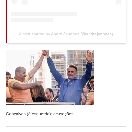
A post shared by André Janones (@andrejanones)
Gonçalves (à esquerda): acusações