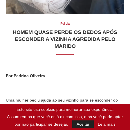
Polícia
HOMEM QUASE PERDE OS DEDOS APÓS
ESCONDER A VIZINHA AGREDIDA PELO
MARIDO
Por Pedrina Oliveira
Uma mulher pediu ajuda ao seu vizinho para se esconder do
marido que a espancava. O vizinho solícito, coloca a mulher
Este site usa cookies para melhorar sua experiência.
para dentro de sua casa e a esconde. O marido quando
Assumiremos que você está ok com isso, mas você pode optar
descobre que a mulher está escondida na casa do vizinho, vai
por não participar se desejar.
Aceitar
Leia mais
até a casa e chama pela mulher. O vizinho diz que ela não está