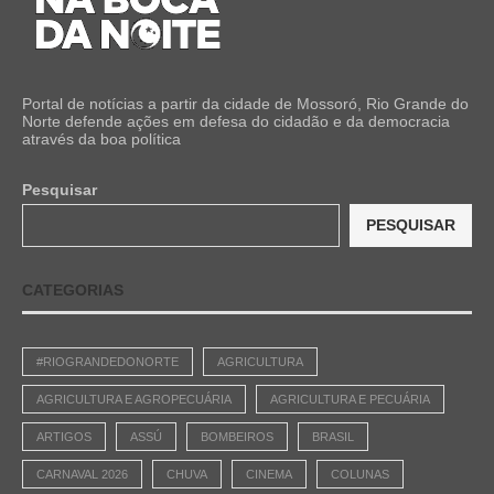
Portal de notícias a partir da cidade de Mossoró, Rio Grande do
Norte defende ações em defesa do cidadão e da democracia
através da boa política
Pesquisar
PESQUISAR
CATEGORIAS
#RIOGRANDEDONORTE
AGRICULTURA
AGRICULTURA E AGROPECUÁRIA
AGRICULTURA E PECUÁRIA
ARTIGOS
ASSÚ
BOMBEIROS
BRASIL
CARNAVAL 2026
CHUVA
CINEMA
COLUNAS