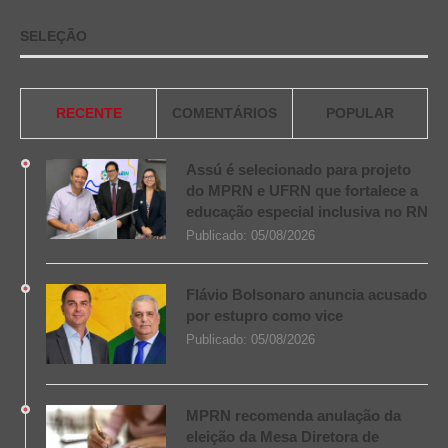
SELEÇÃO
RECENTE
COMENTÁRIOS
POPULAR
Assú é selecionado para projeto
do MPRN e UFRN que fortalece a
educação especial inclusiva no RN
Publicado:
05/08/2026
Flávio Bolsonaro anuncia acusado
por estupro como vice
Publicado:
05/08/2026
MPRN recomenda anulação da
eleição da Mesa Diretora de