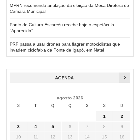
MPRN recomenda anulação da eleição da Mesa Diretora de
Câmara Municipal
Ponto de Cultura Escarcéu recebe hoje o espetáculo
“Aparecida”
PRF passa a usar drones para flagrar motociclistas que
invadem ciclofaixa da Ponte de Igapó, em Natal
AGENDA
agosto 2026
S
T
Q
Q
S
S
D
1
2
3
4
5
6
7
8
9
10
11
12
13
14
15
16