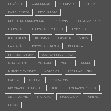
COMÉRCIO
CONCURSOS
COTIDIANO
CULTURA
DANIEL BASTOS
DESEMPREGO
DIREITO DO CONSUMIDOR
ECONOMIA
ECONOMIA DO RN
EDUCAÇÃO
EDUCAÇÃO E CULTURA
EMPREGO
ENTREVISTAS
ESPECIAIS
ESPORTE
GERAL
HABITAÇÃO
IMPOSTO DE RENDA
INDÚSTRIA
INFRAESTRUTURA
JUSTIÇA E SEGURANÇA
MEIO AMBIENTE
MOSSORÓ
MULHER
MUNDO
MÁRCIO ALEXANDRE
NEGÓCIOS
PEDRINA OLIVEIRA
POLÍCIA
POLÍTICA
PROMOCIONAL
RIO GRANDE DO NORTE
SAÚDE
SEGURANÇA PÚBLICA
SERRA DO MEL
SÃO JOÃO
TECNOLOGIA
TURISMO
UGMAR