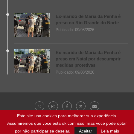
Ex-marido de Maria da Penha é
preso no Rio Grande do Norte
Publicado:
09/08/2026
Ex-marido de Maria da Penha é
preso em Natal por descumprir
medidas protetivas
Publicado:
09/08/2026
Este site usa cookies para melhorar sua experiência.
Assumiremos que você está ok com isso, mas você pode optar
@ 2023 - Todos os direitos reservados | NaBocaDaNoite.com.br
por não participar se desejar.
Aceitar
Leia mais