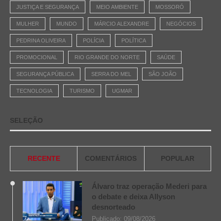
JUSTIÇA E SEGURANÇA
MEIO AMBIENTE
MOSSORÓ
MULHER
MUNDO
MÁRCIO ALEXANDRE
NEGÓCIOS
PEDRINA OLIVEIRA
POLÍCIA
POLÍTICA
PROMOCIONAL
RIO GRANDE DO NORTE
SAÚDE
SEGURANÇA PÚBLICA
SERRA DO MEL
SÃO JOÃO
TECNOLOGIA
TURISMO
UGMAR
SELEÇÃO
RECENTE
COMENTÁRIOS
POPULAR
Álvaro traz operação Mederi para
o debate e deixa Allyson
desnorteado
Publicado:
09/08/2026