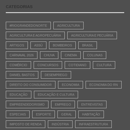
CATEGORIAS
#RIOGRANDEDONORTE
AGRICULTURA
AGRICULTURA E AGROPECUÁRIA
AGRICULTURA E PECUÁRIA
ARTIGOS
ASSÚ
BOMBEIROS
BRASIL
CARNAVAL 2026
CHUVA
CINEMA
COLUNAS
COMÉRCIO
CONCURSOS
COTIDIANO
CULTURA
DANIEL BASTOS
DESEMPREGO
DIREITO DO CONSUMIDOR
ECONOMIA
ECONOMIA DO RN
EDUCAÇÃO
EDUCAÇÃO E CULTURA
EMPREENDEDORISMO
EMPREGO
ENTREVISTAS
ESPECIAIS
ESPORTE
GERAL
HABITAÇÃO
IMPOSTO DE RENDA
INDÚSTRIA
INFRAESTRUTURA