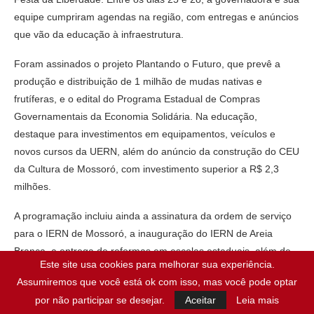
equipe cumpriram agendas na região, com entregas e anúncios
que vão da educação à infraestrutura.
Foram assinados o projeto Plantando o Futuro, que prevê a
produção e distribuição de 1 milhão de mudas nativas e
frutíferas, e o edital do Programa Estadual de Compras
Governamentais da Economia Solidária. Na educação,
destaque para investimentos em equipamentos, veículos e
novos cursos da UERN, além do anúncio da construção do CEU
da Cultura de Mossoró, com investimento superior a R$ 2,3
milhões.
A programação incluiu ainda a assinatura da ordem de serviço
para o IERN de Mossoró, a inauguração do IERN de Areia
Branca, a entrega de reformas em escolas estaduais, além de
Este site usa cookies para melhorar sua experiência.
visitas ao Hospital Regional Tarcísio Maia, à adutora de
Assumiremos que você está ok com isso, mas você pode optar
Mossoró e às obras do 12º Batalhão da Polícia Militar.
por não participar se desejar.
Aceitar
Leia mais