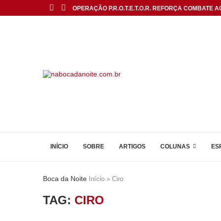
OPERAÇÃO P.R.O.T.E.T.O.R. REFORÇA COMBATE AO
INÍCIO
SOBRE
ARTIGOS
COLUNAS
ES
Boca da Noite
Início
»
Ciro
TAG:
CIRO