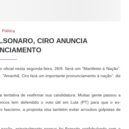
Política
LSONARO, CIRO ANUNCIA
NCIAMENTO
oficial nesta segunda-feira, 26/9. Será um “Manifesto à Nação”.
o. “Amanhã, Ciro fará um importante pronunciamento à nação”, diz
 tentativa de reafirmar sua candidatura. Muitas gente passou a
stóricos tem defendido o voto útil em Lula (PT) para que o ex-
 o fascismo, a proposta visa também evitar arroubos golpistas de
 nação, principalmente porque foi flagrado confabulando com o