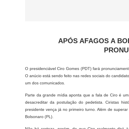
APÓS AFAGOS A BO
PRONU
O presidenciável Ciro Gomes (PDT) fará pronunciamento 
O anúcio está sendo feito nas redes sociais do candidat
um dos comunicados.
Parte da grande mídia aponta que a fala de Ciro é uma
desacreditar da postulação do pedetista. Ciristas hi
presidente vença já no primeiro turno. Além de superar
Bolsonaro (PL).
Não há certeza, porém, do que Ciro realmente dirá à