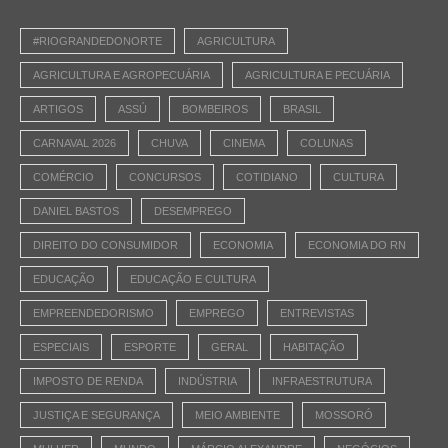
#RIOGRANDEDONORTE
AGRICULTURA
AGRICULTURA E AGROPECUÁRIA
AGRICULTURA E PECUÁRIA
ARTIGOS
ASSÚ
BOMBEIROS
BRASIL
CARNAVAL 2026
CHUVA
CINEMA
COLUNAS
COMÉRCIO
CONCURSOS
COTIDIANO
CULTURA
DANIEL BASTOS
DESEMPREGO
DIREITO DO CONSUMIDOR
ECONOMIA
ECONOMIA DO RN
EDUCAÇÃO
EDUCAÇÃO E CULTURA
EMPREENDEDORISMO
EMPREGO
ENTREVISTAS
ESPECIAIS
ESPORTE
GERAL
HABITAÇÃO
IMPOSTO DE RENDA
INDÚSTRIA
INFRAESTRUTURA
JUSTIÇA E SEGURANÇA
MEIO AMBIENTE
MOSSORÓ