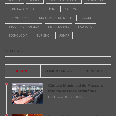
MULHER
MUNDO
MÁRCIO ALEXANDRE
NEGÓCIOS
PEDRINA OLIVEIRA
POLÍCIA
POLÍTICA
PROMOCIONAL
RIO GRANDE DO NORTE
SAÚDE
SEGURANÇA PÚBLICA
SERRA DO MEL
SÃO JOÃO
TECNOLOGIA
TURISMO
UGMAR
SELEÇÃO
RECENTE
COMENTÁRIOS
POPULAR
Câmara Municipal de Mossoró
retoma sessões ordinárias
Publicado:
07/08/2026