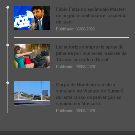
Fábio Faria no escândalo Master:
de negócios milionários a cafetão
de luxo
Publicado:
06/08/2026
Lei autoriza compra de spray de
pimenta por mulheres maiores de
18 anos em todo o Brasil
Publicado:
06/08/2026
Corpo de Bombeiros realiza
simulado no Viaduto do Sumaré
durante curso de prevenção ao
suicídio em Mossoró
Publicado:
06/08/2026