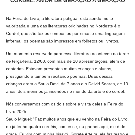
CORDEL: AMOR DE GERAÇÃO A GERAÇÃO
Na Feira do Livro, a literatura potiguar está sendo muito
valorizada e uma das literaturas originadas no Nordeste é o
Cordel, que são textos compostos por rimas e uma linguagem
informal, os poemas são impressos em folhetos ou livretos.
Um momento reservado para essa literatura aconteceu na tarde
de terça-feira, 12/08, com mais de 10 apresentações, além de
cantorias. Estavam presentes muitas crianças e alunos,
prestigiando e também recitando poemas. Duas dessas
crianças eram o Saulo Davi, de 7 anos e o Deivid Soares, de 10
anos, dois meninos já inseridos no mundo da arte e do cordel.
Nós conversamos com os dois sobre a visita deles a Feira do
Livro 2025:
Saulo Miguel: “Faz muitos anos que eu venho na Feira do Livro,
eu já tenho quatro cordéis, com esse, eu ganhei aqui, ele é de
graça. Eu vim com minha bisavó, Gorete Arteira, ela faz teatro e