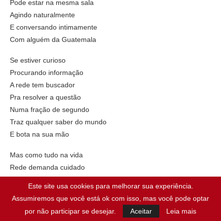
Pode estar na mesma sala
Agindo naturalmente
E conversando intimamente
Com alguém da Guatemala
Se estiver curioso
Procurando informação
A rede tem buscador
Pra resolver a questão
Numa fração de segundo
Traz qualquer saber do mundo
E bota na sua mão
Mas como tudo na vida
Rede demanda cuidado
Pode te fazer cair
Este site usa cookies para melhorar sua experiência.
Te deixar acomodado
Assumiremos que você está ok com isso, mas você pode optar
Pode te anestesiar
por não participar se desejar.
Aceitar
Leia mais
Te fazer querer ficar