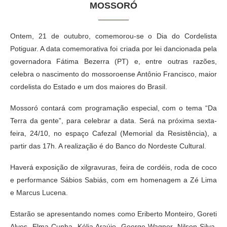
MOSSORÓ
Ontem, 21 de outubro, comemorou-se o Dia do Cordelista
Potiguar. A data comemorativa foi criada por lei dancionada pela
governadora Fátima Bezerra (PT) e, entre outras razões,
celebra o nascimento do mossoroense Antônio Francisco, maior
cordelista do Estado e um dos maiores do Brasil.
Mossoró contará com programação especial, com o tema “Da
Terra da gente”, para celebrar a data. Será na próxima sexta-
feira, 24/10, no espaço Cafezal (Memorial da Resistência), a
partir das 17h. A realização é do Banco do Nordeste Cultural.
Haverá exposição de xilgravuras, feira de cordéis, roda de coco
e performance Sábios Sabiás, com em homenagem a Zé Lima
e Marcus Lucena.
Estarão se apresentando nomes como Eriberto Monteiro, Goreti
Alves, Elma Cunha, Kélia Araújo, George Wagner, Nilson Silva,