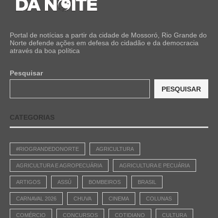
Portal de notícias a partir da cidade de Mossoró, Rio Grande do
Norte defende ações em defesa do cidadão e da democracia
através da boa política
Pesquisar
PESQUISAR
CATEGORIAS
#RIOGRANDEDONORTE
AGRICULTURA
AGRICULTURA E AGROPECUÁRIA
AGRICULTURA E PECUÁRIA
ARTIGOS
ASSÚ
BOMBEIROS
BRASIL
CARNAVAL 2026
CHUVA
CINEMA
COLUNAS
COMÉRCIO
CONCURSOS
COTIDIANO
CULTURA