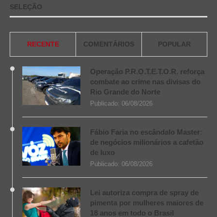
SELEÇÃO
RECENTE
COMENTÁRIOS
POPULAR
Operação P.R.O.T.E.T.O.R. reforça
combate ao crime nas divisas do
Rio Grande do Norte
Publicado:
06/08/2026
Fábio Faria no escândalo Master:
de negócios milionários a cafetão
de luxo
Publicado:
06/08/2026
Lei autoriza compra de spray de
pimenta por mulheres maiores de
18 anos em todo o Brasil