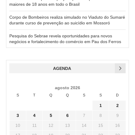
maiores de 18 anos em todo o Brasil
Corpo de Bombeiros realiza simulado no Viaduto do Sumaré
durante curso de prevenção ao suicídio em Mossoró
Pesquisa do Sebrae revela oportunidades para novos
negócios e fortalecimento do comércio em Pau dos Ferros
AGENDA
agosto 2026
S
T
Q
Q
S
S
D
1
2
3
4
5
6
7
8
9
10
11
12
13
14
15
16