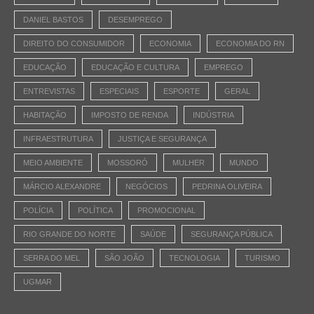
DANIEL BASTOS
DESEMPREGO
DIREITO DO CONSUMIDOR
ECONOMIA
ECONOMIA DO RN
EDUCAÇÃO
EDUCAÇÃO E CULTURA
EMPREGO
ENTREVISTAS
ESPECIAIS
ESPORTE
GERAL
HABITAÇÃO
IMPOSTO DE RENDA
INDÚSTRIA
INFRAESTRUTURA
JUSTIÇA E SEGURANÇA
MEIO AMBIENTE
MOSSORÓ
MULHER
MUNDO
MÁRCIO ALEXANDRE
NEGÓCIOS
PEDRINA OLIVEIRA
POLÍCIA
POLÍTICA
PROMOCIONAL
RIO GRANDE DO NORTE
SAÚDE
SEGURANÇA PÚBLICA
SERRA DO MEL
SÃO JOÃO
TECNOLOGIA
TURISMO
UGMAR