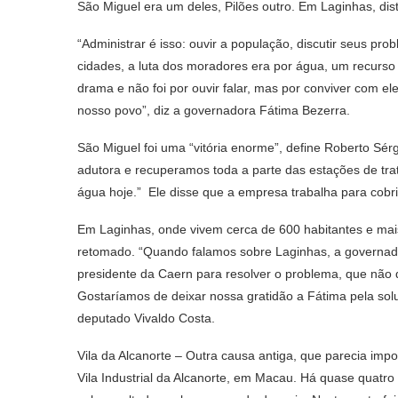
São Miguel era um deles, Pilões outro. Em Laginhas, distr
“Administrar é isso: ouvir a população, discutir seus pr
cidades, a luta dos moradores era por água, um recurso
drama e não foi por ouvir falar, mas por conviver com ele
nosso povo”, diz a governadora Fátima Bezerra.
São Miguel foi uma “vitória enorme”, define Roberto Sér
adutora e recuperamos toda a parte das estações de tr
água hoje.” Ele disse que a empresa trabalha para cobr
Em Laginhas, onde vivem cerca de 600 habitantes e ma
retomado. “Quando falamos sobre Laginhas, a governador
presidente da Caern para resolver o problema, que não qu
Gostaríamos de deixar nossa gratidão a Fátima pela sol
deputado Vivaldo Costa.
Vila da Alcanorte – Outra causa antiga, que parecia impos
Vila Industrial da Alcanorte, em Macau. Há quase quatro