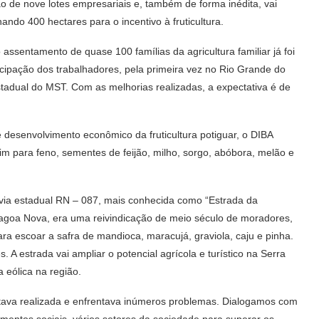
ação de nove lotes empresariais e, também de forma inédita, vai
nando 400 hectares para o incentivo à fruticultura.
 assentamento de quase 100 famílias da agricultura familiar já foi
ticipação dos trabalhadores, pela primeira vez no Rio Grande do
adual do MST. Com as melhorias realizadas, a expectativa é de
 desenvolvimento econômico da fruticultura potiguar, o DIBA
 para feno, sementes de feijão, milho, sorgo, abóbora, melão e
ovia estadual RN – 087, mais conhecida como “Estrada da
Lagoa Nova, era uma reivindicação de meio século de moradores,
para escoar a safra de mandioca, maracujá, graviola, caju e pinha.
 A estrada vai ampliar o potencial agrícola e turístico na Serra
 eólica na região.
ava realizada e enfrentava inúmeros problemas. Dialogamos com
ovimentos sociais, vários setores da sociedade para superar os