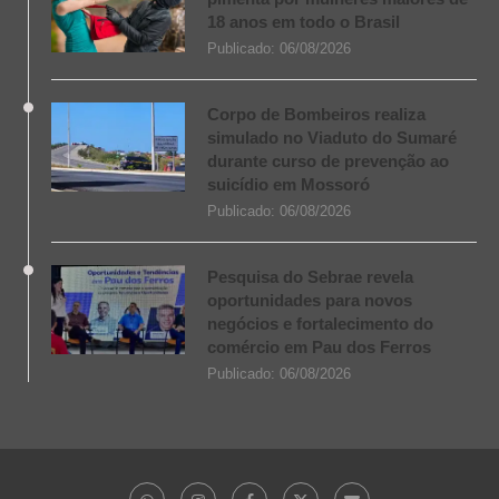
18 anos em todo o Brasil
Publicado:
06/08/2026
Corpo de Bombeiros realiza
simulado no Viaduto do Sumaré
durante curso de prevenção ao
suicídio em Mossoró
Publicado:
06/08/2026
Pesquisa do Sebrae revela
oportunidades para novos
negócios e fortalecimento do
comércio em Pau dos Ferros
Publicado:
06/08/2026