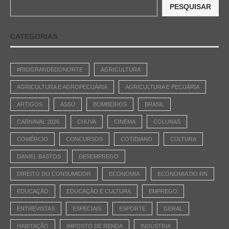
PESQUISAR
CATEGORIAS
#RIOGRANDEDONORTE
AGRICULTURA
AGRICULTURA E AGROPECUÁRIA
AGRICULTURA E PECUÁRIA
ARTIGOS
ASSÚ
BOMBEIROS
BRASIL
CARNAVAL 2026
CHUVA
CINEMA
COLUNAS
COMÉRCIO
CONCURSOS
COTIDIANO
CULTURA
DANIEL BASTOS
DESEMPREGO
DIREITO DO CONSUMIDOR
ECONOMIA
ECONOMIA DO RN
EDUCAÇÃO
EDUCAÇÃO E CULTURA
EMPREGO
ENTREVISTAS
ESPECIAIS
ESPORTE
GERAL
HABITAÇÃO
IMPOSTO DE RENDA
INDÚSTRIA