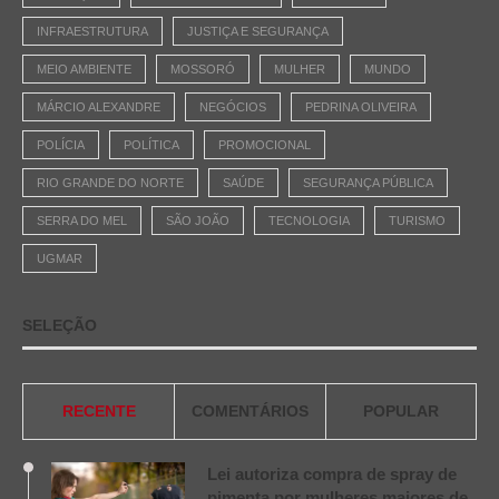
INFRAESTRUTURA
JUSTIÇA E SEGURANÇA
MEIO AMBIENTE
MOSSORÓ
MULHER
MUNDO
MÁRCIO ALEXANDRE
NEGÓCIOS
PEDRINA OLIVEIRA
POLÍCIA
POLÍTICA
PROMOCIONAL
RIO GRANDE DO NORTE
SAÚDE
SEGURANÇA PÚBLICA
SERRA DO MEL
SÃO JOÃO
TECNOLOGIA
TURISMO
UGMAR
SELEÇÃO
RECENTE
COMENTÁRIOS
POPULAR
Lei autoriza compra de spray de
pimenta por mulheres maiores de