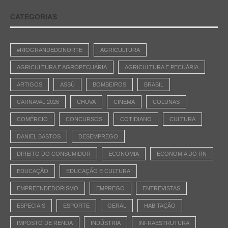
CATEGORIAS
#RIOGRANDEDONORTE
AGRICULTURA
AGRICULTURA E AGROPECUÁRIA
AGRICULTURA E PECUÁRIA
ARTIGOS
ASSÚ
BOMBEIROS
BRASIL
CARNAVAL 2026
CHUVA
CINEMA
COLUNAS
COMÉRCIO
CONCURSOS
COTIDIANO
CULTURA
DANIEL BASTOS
DESEMPREGO
DIREITO DO CONSUMIDOR
ECONOMIA
ECONOMIA DO RN
EDUCAÇÃO
EDUCAÇÃO E CULTURA
EMPREENDEDORISMO
EMPREGO
ENTREVISTAS
ESPECIAIS
ESPORTE
GERAL
HABITAÇÃO
IMPOSTO DE RENDA
INDÚSTRIA
INFRAESTRUTURA