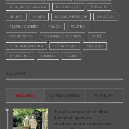
JUSTIÇA E SEGURANÇA
MEIO AMBIENTE
MOSSORÓ
MULHER
MUNDO
MÁRCIO ALEXANDRE
NEGÓCIOS
PEDRINA OLIVEIRA
POLÍCIA
POLÍTICA
PROMOCIONAL
RIO GRANDE DO NORTE
SAÚDE
SEGURANÇA PÚBLICA
SERRA DO MEL
SÃO JOÃO
TECNOLOGIA
TURISMO
UGMAR
SELEÇÃO
RECENTE
COMENTÁRIOS
POPULAR
Estudo aponta que declínio
funcional ligado ao
envelhecimento começa mais